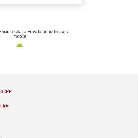
likáciu a čítajte Pravdu pohodlne aj v
mobile
GDPR
c info
.
o.
.