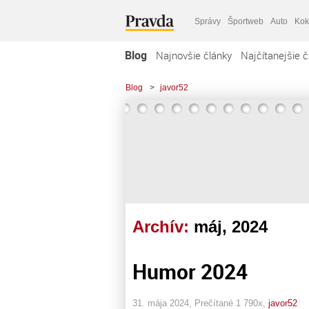
Správy
Športweb
Auto
Kok
Blog
Najnovšie články
Najčítanejšie č
Blog
>
javor52
Archív:
máj, 2024
Humor 2024
31. mája 2024, Prečítané 1 790x,
javor52