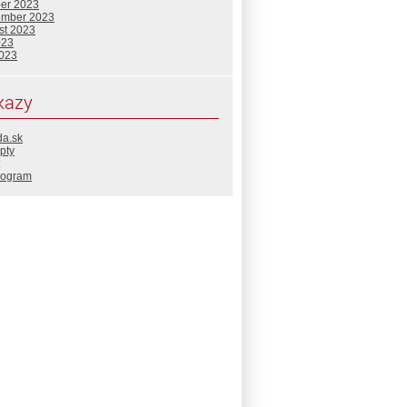
ber 2023
ember 2023
st 2023
023
2023
kazy
da.sk
pty
rogram