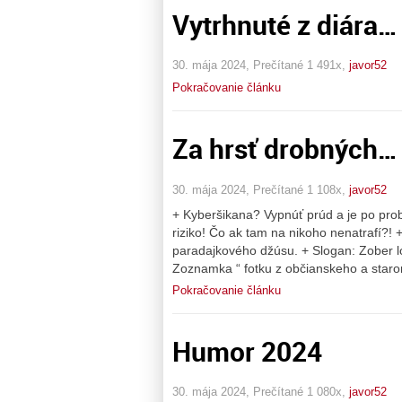
Vytrhnuté z diára…
30. mája 2024, Prečítané 1 491x,
javor52
Pokračovanie článku
Za hrsť drobných…
30. mája 2024, Prečítané 1 108x,
javor52
+ Kyberšikana? Vypnúť prúd a je po pro
riziko! Čo ak tam na nikoho nenatrafí?!
paradajkového džúsu. + Slogan: Zober lo
Zoznamka “ fotku z občianskeho a star
Pokračovanie článku
Humor 2024
30. mája 2024, Prečítané 1 080x,
javor52