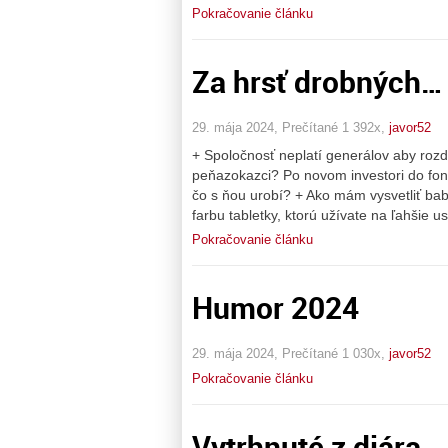
Pokračovanie článku
Za hrsť drobných…
29. mája 2024, Prečítané 1 392x,
javor52
+ Spoločnosť neplatí generálov aby rozdá
peňazokazci? Po novom investori do fond
čo s ňou urobí? + Ako mám vysvetliť bab
farbu tabletky, ktorú užívate na ľahšie u
Pokračovanie článku
Humor 2024
29. mája 2024, Prečítané 1 030x,
javor52
Pokračovanie článku
Vytrhnuté z diára…