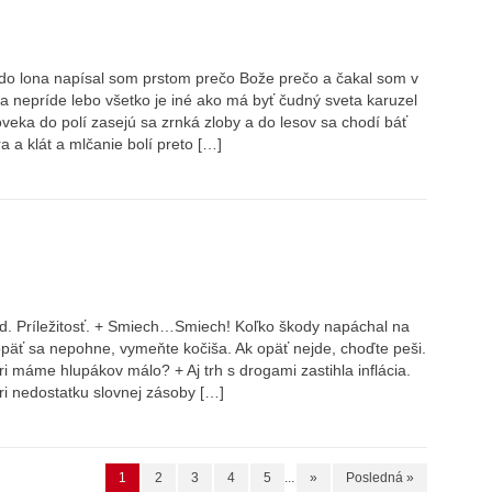
ra do lona napísal som prstom prečo Bože prečo a čakal som v
 nepríde lebo všetko je iné ako má byť čudný sveta karuzel
veka do polí zasejú sa zrnká zloby a do lesov sa chodí báť
a a klát a mlčanie bolí preto […]
d. Príležitosť. + Smiech…Smiech! Koľko škody napáchal na
opäť sa nepohne, vymeňte kočiša. Ak opäť nejde, choďte peši.
i máme hlupákov málo? + Aj trh s drogami zastihla inflácia.
ri nedostatku slovnej zásoby […]
1
2
3
4
5
...
»
Posledná »