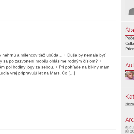
Šta
Poče
Celk
Prie
oty nehrnú a milencov tiež ubúda… + Duša by nemala byť
y sa po zazvonení mobilu ohlásime rodným číslom? +
Aut
 pol hodiny jógy za sebou. + Pri pohľade na bikiny mám
Ľudia vraj pripravujú let na Mars. Čo […]
Kat
Neza
Arc
augu
júl 2