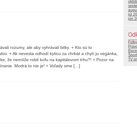
októ
sept
augu
júl 2
jún 
Od
Fotky
Prav
vali rozumy, ale aby vyhrávali bitky. + Kto sú to
Rece
ov. + Ak nevesta odhodí kyticu za chrbát a chytí ju vegánka,
Šport
ke, že nemôže robiť kofu na kapitálovom trhu?! + Pozor na
TV p
sínanie. Modrá to nie je! + Voľady sme […]