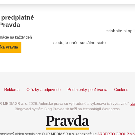
 predplatné
Pravda
stiahnite si ap
ormácie na každý deň
sledujte naše sociálne siete
íka Pravda
Reklama
Otázky a odpovede
Podmienky používania
Cookies
 MEDIA SR a. s. 2026. Autorské práva sú vyhradené a vykonáva ich vydavateľ,
via
Blogovací systém Blog.Pravda.sk beží na technológií Wordpress.
ompletný video servis pre OUR MEDIA SR a.s. zabezpečuje
ARBERTO GROUP s.r.