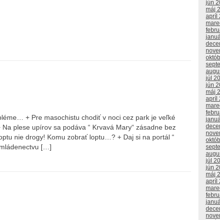
jún 
máj 
apríl
mare
febr
janu
dece
nove
októ
sept
augu
júl 2
jún 
máj 
apríl
mare
febr
bléme… + Pre masochistu chodiť v noci cez park je veľké
janu
dece
 + Na plese upírov sa podáva “ Krvavá Mary“ zásadne bez
nove
ptu nie drogy! Komu zobrať loptu…? + Daj si na portál “
októ
omládenectvu […]
sept
augu
júl 2
jún 
máj 
apríl
mare
febr
janu
dece
nove