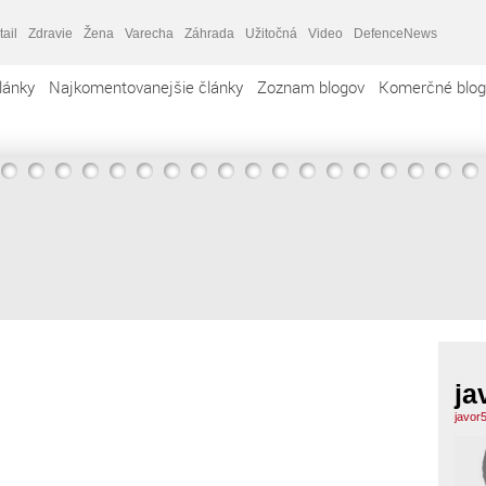
tail
Zdravie
Žena
Varecha
Záhrada
Užitočná
Video
DefenceNews
lánky
Najkomentovanejšie články
Zoznam blogov
Komerčné blog
ja
javor