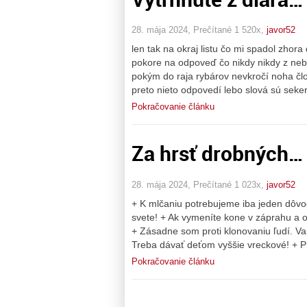
28. mája 2024, Prečítané 1 520x,
javor52
len tak na okraj listu čo mi spadol zho
pokore na odpoveď čo nikdy nikdy z neba
pokým do raja rybárov nevkročí noha člo
preto nieto odpovedí lebo slová sú seker
Pokračovanie článku
Za hrsť drobných…
28. mája 2024, Prečítané 1 023x,
javor52
+ K mlčaniu potrebujeme iba jeden dôvo
svete! + Ak vymeníte kone v záprahu a 
+ Zásadne som proti klonovaniu ľudí. Var
Treba dávať deťom vyššie vreckové! + P
Pokračovanie článku