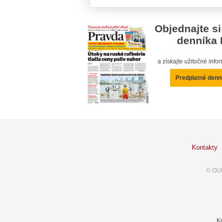
Objednajte si
denníka 
a získajte užitočné inf
Predplatné denn
Kontakty
© OUR
K