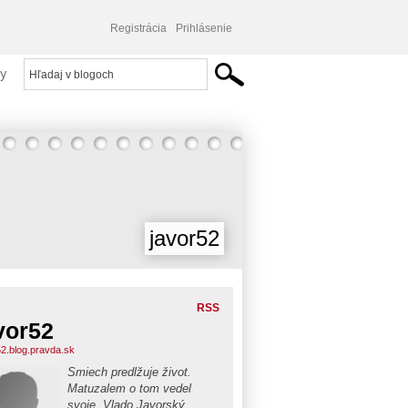
Registrácia
Prihlásenie
y
javor52
RSS
vor52
52.blog.pravda.sk
Smiech predlžuje život.
Matuzalem o tom vedel
svoje. Vlado Javorský