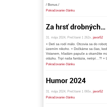
/ Bonus./
Pokračovanie článku
Za hrsť drobných…
31. mája 2024, Prečítané 1 262x,
javor52
+ Detí sa rodí málo. Otcovia sa do rob
územím nikoho. + Dočkáme sa čias, ked
Vstanem, hľadám papuče a okamžite mám
otázku. Trpí naša fantázia, netrpí…?! + 
Pokračovanie článku
Humor 2024
31. mája 2024, Prečítané 1 065x,
javor52
Pokračovanie článku