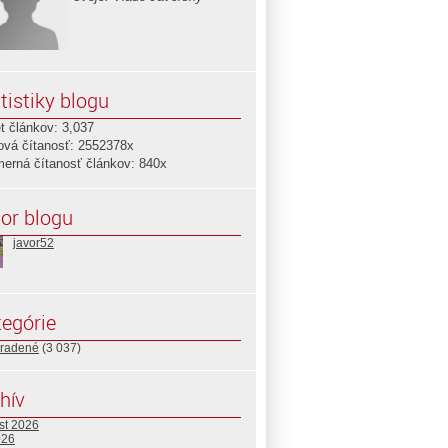
tistiky blogu
t článkov: 3,037
ová čítanosť: 2552378x
merná čítanosť článkov: 840x
or blogu
javor52
egórie
radené
(3 037)
hív
st 2026
026