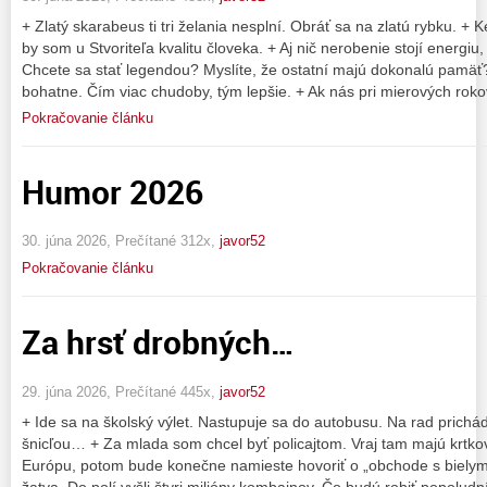
+ Zlatý skarabeus ti tri želania nesplní. Obráť sa na zlatú rybku. 
by som u Stvoriteľa kvalitu človeka. + Aj nič nerobenie stojí energiu,
Chcete sa stať legendou? Myslíte, že ostatní majú dokonalú pamäť
bohatne. Čím viac chudoby, tým lepšie. + Ak nás pri mierových rok
Pokračovanie článku
Humor 2026
30. júna 2026, Prečítané 312x,
javor52
Pokračovanie článku
Za hrsť drobných…
29. júna 2026, Prečítané 445x,
javor52
+ Ide sa na školský výlet. Nastupuje sa do autobusu. Na rad prichá
šnicľou… + Za mlada som chcel byť policajtom. Vraj tam majú krtkov
Európu, potom bude konečne namieste hovoriť o „obchode s biel
žatva. Do polí vyšli štyri milióny kombajnov. Čo budú robiť popoludn