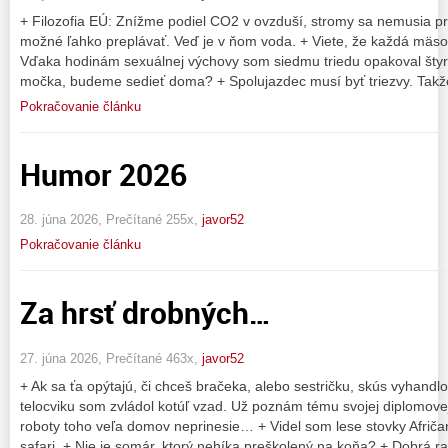
+ Filozofia EÚ: Znížme podiel CO2 v ovzduší, stromy sa nemusia pr
možné ľahko preplávať. Veď je v ňom voda. + Viete, že každá mäso
Vďaka hodinám sexuálnej výchovy som siedmu triedu opakoval štyr
močka, budeme sedieť doma? + Spolujazdec musí byť triezvy. Takž
Pokračovanie článku
Humor 2026
28. júna 2026, Prečítané 255x,
javor52
Pokračovanie článku
Za hrsť drobných…
27. júna 2026, Prečítané 463x,
javor52
+ Ak sa ťa opýtajú, či chceš bračeka, alebo sestričku, skús vyhandl
telocviku som zvládol kotúľ vzad. Už poznám tému svojej diplomove
roboty toho veľa domov neprinesie… + Videl som lese stovky Afriča
safari. + Nie je somár, ktorý nehíka preškolený na koňa? + Dobrá r