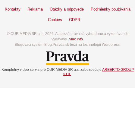
Kontakty
Reklama
Otázky a odpovede
Podmienky používania
Cookies
GDPR
© OUR MEDIA SR a. s. 2026. Autorské práva sú vyhradené a vykonáva ich
vydavateľ,
viac info
.
Blogovací systém Blog.Pravda.sk beží na technológií Wordpress.
Kompletný video servis pre OUR MEDIA SR a.s. zabezpečuje
ARBERTO GROUP
s.r.o.
.