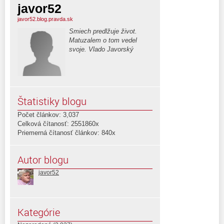
javor52
javor52.blog.pravda.sk
Smiech predlžuje život.
Matuzalem o tom vedel
svoje. Vlado Javorský
Štatistiky blogu
Počet článkov: 3,037
Celková čítanosť: 2551860x
Priemerná čítanosť článkov: 840x
Autor blogu
javor52
Kategórie