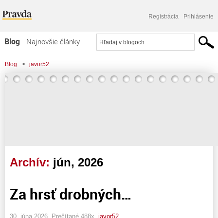
Registrácia
Prihlásenie
Blog
Najnovšie články
Najčítanejšie články
Blog
>
javor52
Najkomentovanejšie články
Zoznam blogov
Komerčné blogy
Archív:
jún, 2026
Za hrsť drobných…
30. júna 2026, Prečítané 488x,
javor52