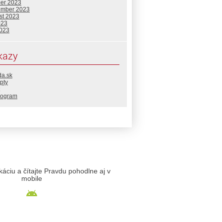
ber 2023
ember 2023
st 2023
023
2023
kazy
da.sk
pty
rogram
likáciu a čítajte Pravdu pohodlne aj v
mobile