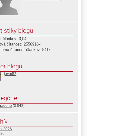
tistiky blogu
t článkov: 3,042
ová čítanosť: 2556918x
merná čítanosť článkov: 841x
or blogu
javor52
egórie
radené
(3 042)
hív
st 2026
026