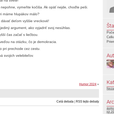
l na svete!
 nepohne, vymeňte kočiša. Ak opäť nejde, choďte peši.
Vari máme hlupákov málo?
ba dávať deťom vyššie vreckové!
Šta
 jediný argument, ako vyjadriť svoj nesúhlas.
Poče
šší čas začať s liečbou.
Celk
veďou na otázku, čo je demokracia.
Prie
o pri prechode cez cestu.
Aut
 svojich velebiteľov.
Kat
Humor 2024
»
Neza
Arc
Celá debata
|
RSS tejto debaty
augu
júl 2