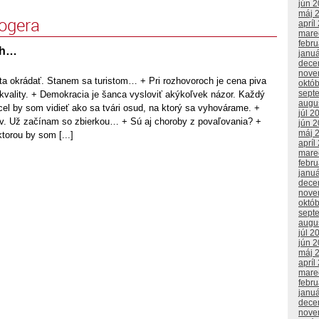
jún 
máj 
logera
apríl
mare
febr
ch…
janu
dece
nove
ta okrádať. Stanem sa turistom… + Pri rozhovoroch je cena piva
októ
sept
kvality. + Demokracia je šanca vysloviť akýkoľvek názor. Každý
augu
el by som vidieť ako sa tvári osud, na ktorý sa vyhovárame. +
júl 2
. Už začínam so zbierkou… + Sú aj choroby z povaľovania? +
jún 
máj 
torou by som [...]
apríl
mare
febr
janu
dece
nove
októ
sept
augu
júl 2
jún 
máj 
apríl
mare
febr
janu
dece
nove