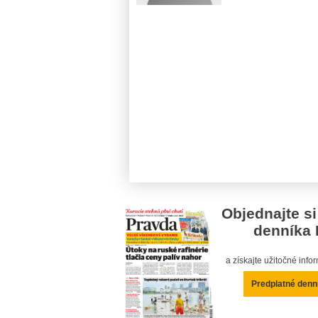
Objednajte si
denníka 
a získajte užitočné inf
Predplatné denn