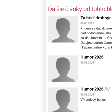
Ďalšie články od tohto b
Za hrsť drobný
09.08.2026
+ Idem sa dať do sve
nad hodnotením jeho 
sa dá ukradnúť. + Chc
Darujme deťom úsmev
Hľadám partnerku, s k
Humor 2026
09.08.2026
Humor 2026 /II./
08.08.2026
Víkendový bonus.