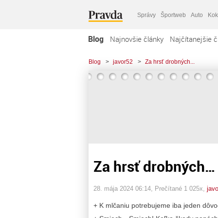
Správy
Športweb
Auto
Kok
Blog
Najnovšie články
Najčítanejšie č
Blog
>
javor52
>
Za hrsť drobných...
Za hrsť drobných…
28. mája 2024 06:14
, Prečítané 1 025x,
jav
+ K mlčaniu potrebujeme iba jeden dôvod.