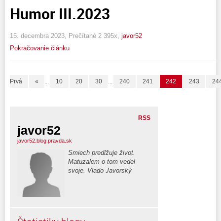
Humor III.2023
15. decembra 2023, Prečítané 2 395x,
javor52
Pokračovanie článku
Prvá
«
...
10
20
30
...
240
241
242
243
24
RSS
javor52
javor52.blog.pravda.sk
Smiech predlžuje život.
Matuzalem o tom vedel
svoje. Vlado Javorský