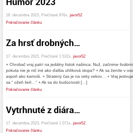
Humor 2023
18. decembra 2023, Prečítané 976x,
javor52
Pokračovanie článku
Za hrsť drobných…
17. decembra 2023, Prečítané 1 532x,
javor52
+ Chrobač vraj patrí na jedálny lístok našinca. Nuž, začnime švábmi
pokuta nie je nič iné ako ďalšia uhlíková stopa? + Ak sa ženíte v o
aspoň ako kamoši. + Stratený čas je na veky vekov… + Vraj jestvuj
sa “ ožeň šeň…“ + Ak sa do budúcnosti […]
Pokračovanie článku
Vytrhnuté z diára…
17. decembra 2023, Prečítané 1 071x,
javor52
Pokračovanie článku