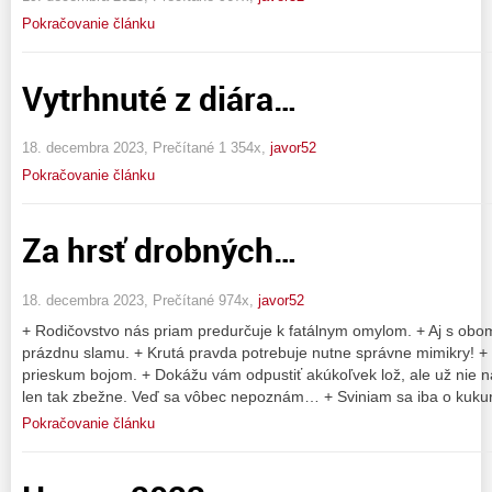
Pokračovanie článku
Vytrhnuté z diára…
18. decembra 2023, Prečítané 1 354x,
javor52
Pokračovanie článku
Za hrsť drobných…
18. decembra 2023, Prečítané 974x,
javor52
+ Rodičovstvo nás priam predurčuje k fatálnym omylom. + Aj s obom
prázdnu slamu. + Krutá pravda potrebuje nutne správne mimikry! +
prieskum bojom. + Dokážu vám odpustiť akúkoľvek lož, ale už nie 
len tak zbežne. Veď sa vôbec nepoznám… + Sviniam sa iba o kukuri
Pokračovanie článku