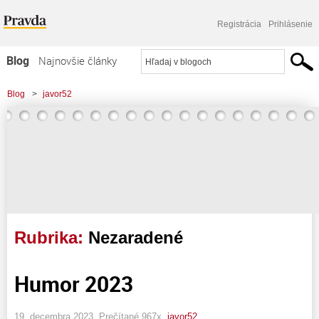
Registrácia
Prihlásenie
Blog
Najnovšie články
Najčítanejšie články
Blog
>
javor52
Najkomentovanejšie články
Zoznam blogov
Komerčné blogy
Rubrika:
Nezaradené
Humor 2023
19. decembra 2023, Prečítané 967x,
javor52