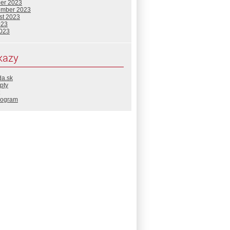
ber 2023
ember 2023
st 2023
023
2023
kazy
da.sk
pty
rogram