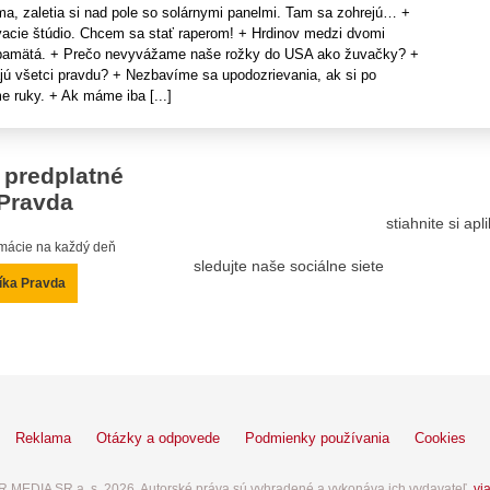
ma, zaletia si nad pole so solárnymi panelmi. Tam sa zohrejú… +
vacie štúdio. Chcem sa stať raperom! + Hrdinov medzi dvomi
o pamätá. + Prečo nevyvážame naše rožky do USA ako žuvačky? +
jú všetci pravdu? + Nezbavíme sa upodozrievania, ak si po
ruky. + Ak máme iba [...]
 predplatné
Pravda
stiahnite si ap
ormácie na každý deň
sledujte naše sociálne siete
íka Pravda
Reklama
Otázky a odpovede
Podmienky používania
Cookies
 MEDIA SR a. s. 2026. Autorské práva sú vyhradené a vykonáva ich vydavateľ,
via