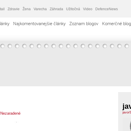
tail
Zdravie
Žena
Varecha
Záhrada
Užitočná
Video
DefenceNews
lánky
Najkomentovanejšie články
Zoznam blogov
Komerčné blog
ja
javor
,
Nezaradené