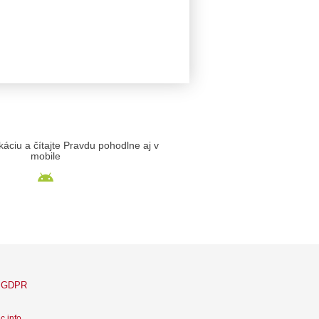
likáciu a čítajte Pravdu pohodlne aj v
mobile
GDPR
c info
.