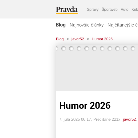
Správy
Športweb
Auto
Kok
Blog
Najnovšie články
Najčítanejšie č
Blog
>
javor52
>
Humor 2026
Humor 2026
7. júla 2026 06:17
, Prečítané 221x,
javor52