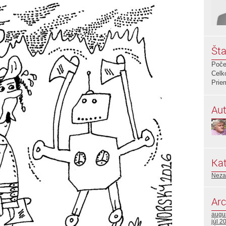
Šta
Poče
Celk
Prie
Aut
Kat
Neza
Arc
augu
júl 2