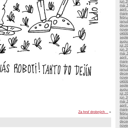
jún 
máj 
apríl
mare
febr
janu
dece
nove
októ
sept
augu
júl 2
jún 
máj 
apríl
mare
febr
janu
dece
nove
októ
sept
augu
júl 2
jún 
máj 
apríl
mare
Za hrsť drobných…
»
febr
janu
dece
nove