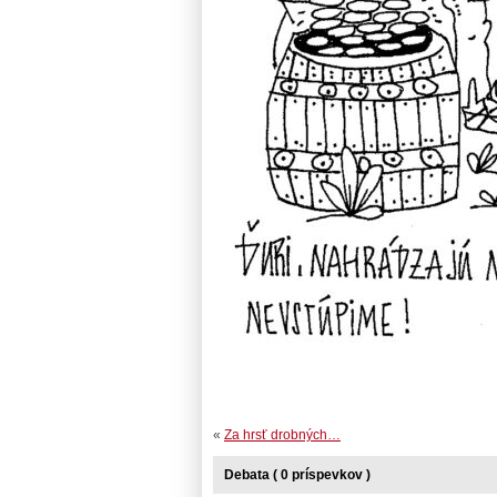
«
Za hrsť drobných…
Debata ( 0 príspevkov )