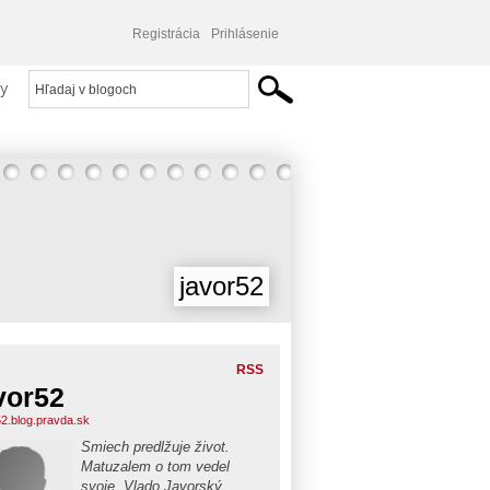
Registrácia
Prihlásenie
y
javor52
RSS
vor52
52.blog.pravda.sk
Smiech predlžuje život.
Matuzalem o tom vedel
svoje. Vlado Javorský