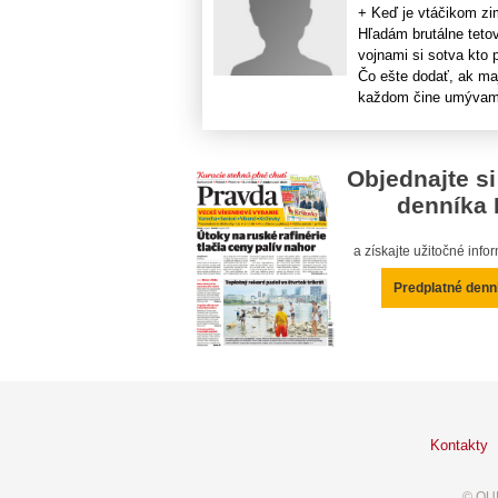
+ Keď je vtáčikom zi
Hľadám brutálne teto
vojnami si sotva kt
Čo ešte dodať, ak ma
každom čine umývame 
Objednajte si
denníka 
a získajte užitočné inf
Predplatné denn
Kontakty
© OUR