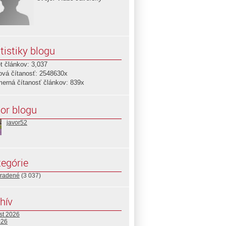
tistiky blogu
t článkov: 3,037
ová čítanosť: 2548630x
merná čítanosť článkov: 839x
or blogu
javor52
egórie
radené
(3 037)
hív
st 2026
026