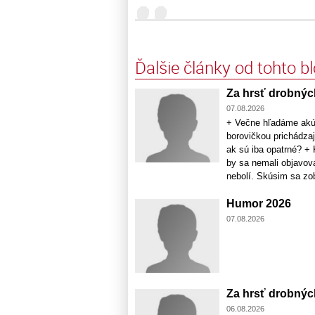
Ďalšie články od tohto b
Za hrsť drobný
07.08.2026
+ Večne hľadáme akúsi
borovičkou prichádza
ak sú iba opatrné? +
by sa nemali objavov
nebolí. Skúsim sa zobu
Humor 2026
07.08.2026
Za hrsť drobný
06.08.2026