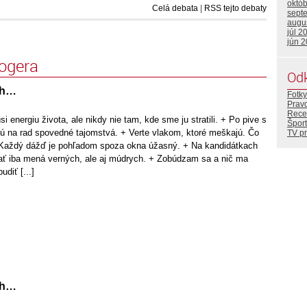
októ
Celá debata
|
RSS tejto debaty
sept
augu
júl 2
jún 
logera
Od
ch…
Fotky
Prav
Rece
 energiu života, ale nikdy nie tam, kde sme ju stratili. + Po pive s
Šport
jú na rad spovedné tajomstvá. + Verte vlakom, ktoré meškajú. Čo
TV p
 Každý dážď je pohľadom spoza okna úžasný. + Na kandidátkach
ať iba mená verných, ale aj múdrych. + Zobúdzam sa a nič ma
diť [...]
ch…