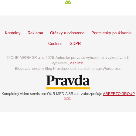
Kontakty
Reklama
Otázky a odpovede
Podmienky používania
Cookies
GDPR
© OUR MEDIA SR a. s. 2026. Autorské práva sú vyhradené a vykonáva ich
vydavateľ,
viac info
.
Blogovací systém Blog.Pravda.sk beží na technológií Wordpress.
Kompletný video servis pre OUR MEDIA SR a.s. zabezpečuje
ARBERTO GROUP
s.r.o.
.