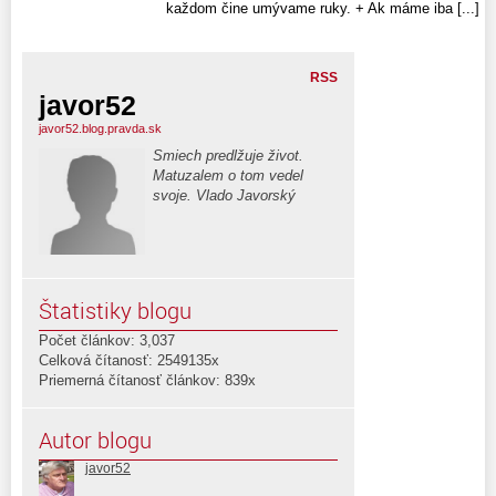
každom čine umývame ruky. + Ak máme iba [...]
RSS
javor52
javor52.blog.pravda.sk
Smiech predlžuje život.
Matuzalem o tom vedel
svoje. Vlado Javorský
Štatistiky blogu
Počet článkov: 3,037
Celková čítanosť: 2549135x
Priemerná čítanosť článkov: 839x
Autor blogu
javor52