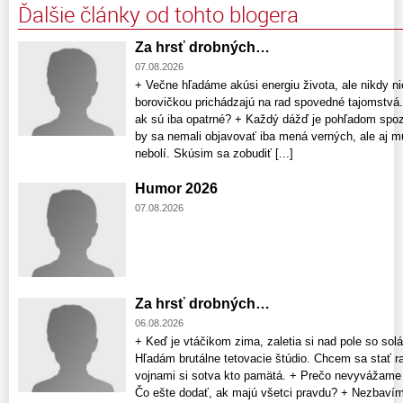
Ďalšie články od tohto blogera
Za hrsť drobných…
07.08.2026
+ Večne hľadáme akúsi energiu života, ale nikdy nie
borovičkou prichádzajú na rad spovedné tajomstvá.
ak sú iba opatrné? + Každý dážď je pohľadom spo
by sa nemali objavovať iba mená verných, ale aj 
nebolí. Skúsim sa zobudiť [...]
Humor 2026
07.08.2026
Za hrsť drobných…
06.08.2026
+ Keď je vtáčikom zima, zaletia si nad pole so so
Hľadám brutálne tetovacie štúdio. Chcem sa stať 
vojnami si sotva kto pamätá. + Prečo nevyvážam
Čo ešte dodať, ak majú všetci pravdu? + Nezbavím