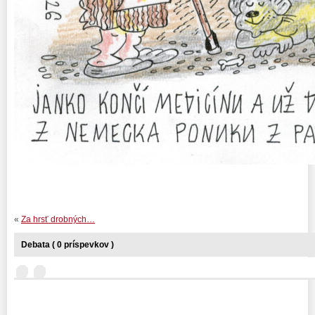
«
Za hrsť drobných…
Debata ( 0 príspevkov )