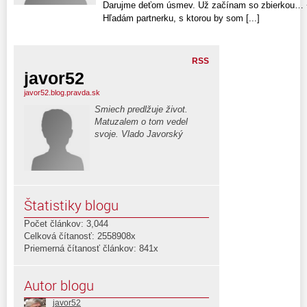
Darujme deťom úsmev. Už začínam so zbierkou… +
Hľadám partnerku, s ktorou by som [...]
RSS
javor52
javor52.blog.pravda.sk
Smiech predlžuje život.
Matuzalem o tom vedel
svoje. Vlado Javorský
Štatistiky blogu
Počet článkov: 3,044
Celková čítanosť: 2558908x
Priemerná čítanosť článkov: 841x
Autor blogu
javor52