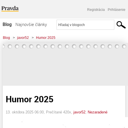
Registrácia
Prihlásenie
Blog
Najnovšie články
Najčítanejšie články
Blog
>
javor52
>
Humor 2025
Najkomentovanejšie články
Zoznam blogov
Komerčné blogy
Humor 2025
13. októbra 2025 06:00
, Prečítané 420x,
javor52
,
Nezaradené