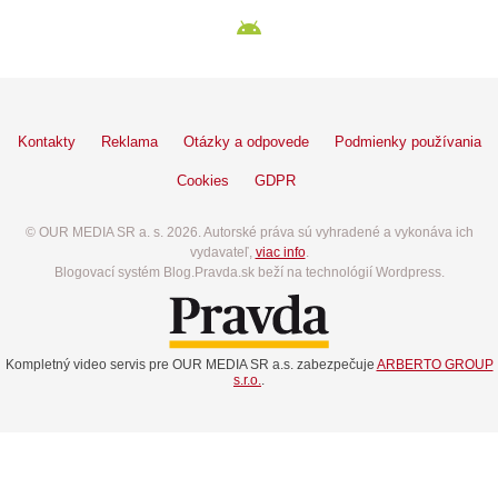
Kontakty
Reklama
Otázky a odpovede
Podmienky používania
Cookies
GDPR
© OUR MEDIA SR a. s. 2026. Autorské práva sú vyhradené a vykonáva ich
vydavateľ,
viac info
.
Blogovací systém Blog.Pravda.sk beží na technológií Wordpress.
Kompletný video servis pre OUR MEDIA SR a.s. zabezpečuje
ARBERTO GROUP
s.r.o.
.