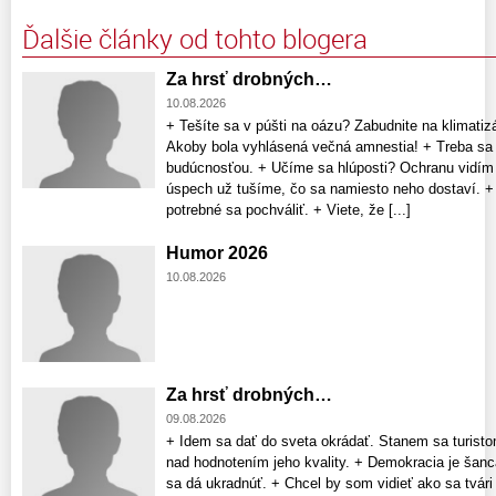
Ďalšie články od tohto blogera
Za hrsť drobných…
10.08.2026
+ Tešíte sa v púšti na oázu? Zabudnite na klimati
Akoby bola vyhlásená večná amnestia! + Treba sa 
budúcnosťou. + Učíme sa hlúposti? Ochranu vidím 
úspech už tušíme, čo sa namiesto neho dostaví. +
potrebné sa pochváliť. + Viete, že [...]
Humor 2026
10.08.2026
Za hrsť drobných…
09.08.2026
+ Idem sa dať do sveta okrádať. Stanem sa turist
nad hodnotením jeho kvality. + Demokracia je šanc
sa dá ukradnúť. + Chcel by som vidieť ako sa tvár