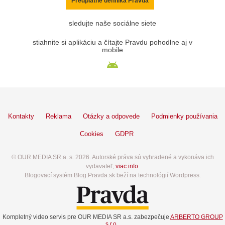
Predplatné denníka Pravda
sledujte naše sociálne siete
stiahnite si aplikáciu a čítajte Pravdu pohodlne aj v
mobile
Kontakty
Reklama
Otázky a odpovede
Podmienky používania
Cookies
GDPR
© OUR MEDIA SR a. s. 2026. Autorské práva sú vyhradené a vykonáva ich
vydavateľ,
viac info
.
Blogovací systém Blog.Pravda.sk beží na technológií Wordpress.
Kompletný video servis pre OUR MEDIA SR a.s. zabezpečuje
ARBERTO GROUP
s.r.o.
.