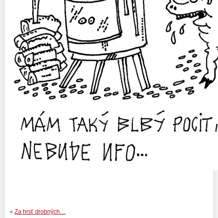
«
Za hrsť drobných…