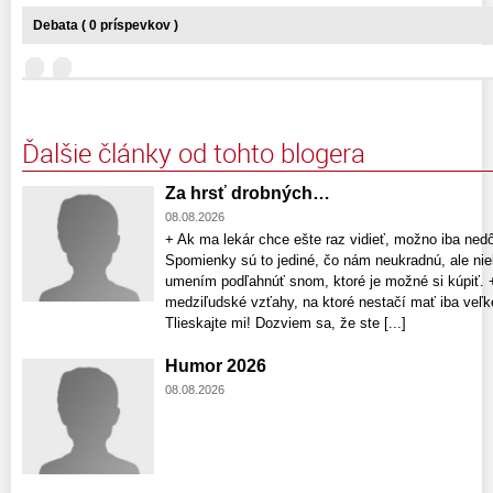
Debata ( 0 príspevkov )
Ďalšie články od tohto blogera
Za hrsť drobných…
08.08.2026
+ Ak ma lekár chce ešte raz vidieť, možno iba nedô
Spomienky sú to jediné, čo nám neukradnú, ale niek
umením podľahnúť snom, ktoré je možné si kúpiť. 
medziľudské vzťahy, na ktoré nestačí mať iba veľké
Tlieskajte mi! Dozviem sa, že ste [...]
Humor 2026
08.08.2026