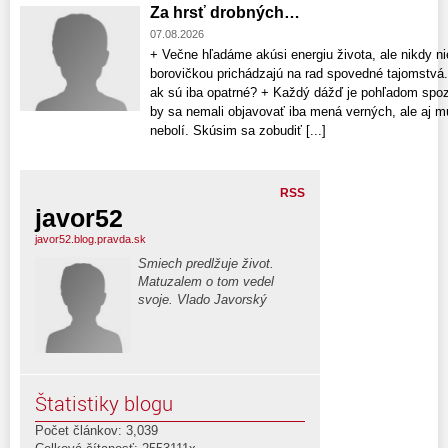
Za hrsť drobných…
07.08.2026
+ Večne hľadáme akúsi energiu života, ale nikdy nie
borovičkou prichádzajú na rad spovedné tajomstvá.
ak sú iba opatrné? + Každý dážď je pohľadom spo
by sa nemali objavovať iba mená verných, ale aj 
nebolí. Skúsim sa zobudiť [...]
RSS
javor52
javor52.blog.pravda.sk
Smiech predlžuje život.
Matuzalem o tom vedel
svoje. Vlado Javorský
Štatistiky blogu
Počet článkov: 3,039