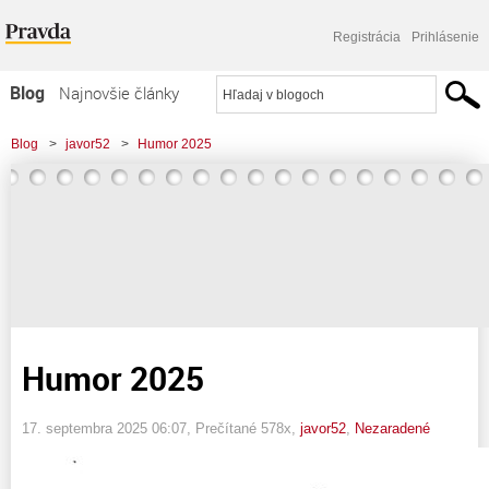
Registrácia
Prihlásenie
Blog
Najnovšie články
Najčítanejšie články
Blog
>
javor52
>
Humor 2025
Najkomentovanejšie články
Zoznam blogov
Komerčné blogy
Humor 2025
17. septembra 2025 06:07
, Prečítané 578x,
javor52
,
Nezaradené