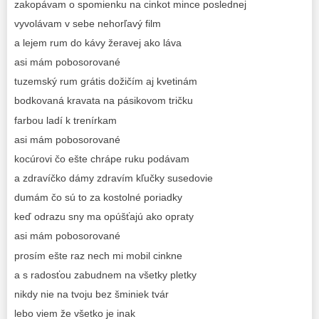
zakopávam o spomienku na cinkot mince poslednej
vyvolávam v sebe nehorľavý film
a lejem rum do kávy žeravej ako láva
asi mám pobosorované
tuzemský rum grátis dožičím aj kvetinám
bodkovaná kravata na pásikovom tričku
farbou ladí k trenírkam
asi mám pobosorované
kocúrovi čo ešte chrápe ruku podávam
a zdravíčko dámy zdravím kľučky susedovie
dumám čo sú to za kostolné poriadky
keď odrazu sny ma opúšťajú ako opraty
asi mám pobosorované
prosím ešte raz nech mi mobil cinkne
a s radosťou zabudnem na všetky pletky
nikdy nie na tvoju bez šminiek tvár
lebo viem že všetko je inak