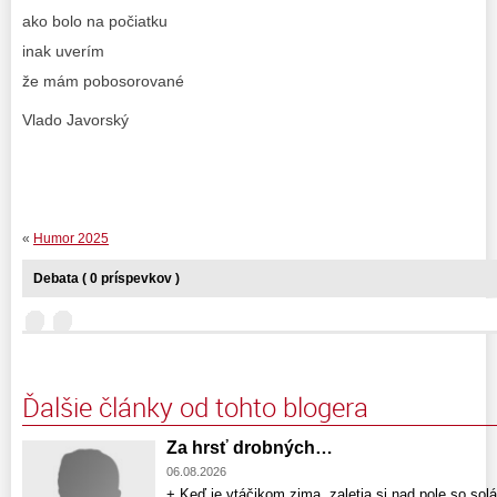
ako bolo na počiatku
inak uverím
že mám pobosorované
Vlado Javorský
«
Humor 2025
Debata ( 0 príspevkov )
Ďalšie články od tohto blogera
Za hrsť drobných…
06.08.2026
+ Keď je vtáčikom zima, zaletia si nad pole so so