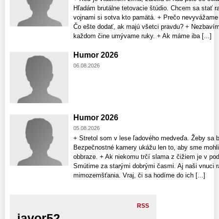
Hľadám brutálne tetovacie štúdio. Chcem sa stať 
vojnami si sotva kto pamätá. + Prečo nevyvážam
Čo ešte dodať, ak majú všetci pravdu? + Nezbavím
každom čine umývame ruky. + Ak máme iba [...]
Humor 2026
06.08.2026
Humor 2026
05.08.2026
+ Stretol som v lese ľadového medveďa. Žeby sa b
Bezpečnostné kamery ukážu len to, aby sme mohli d
obbraze. + Ak niekomu trčí slama z čižiem je v pod
Smútime za starými dobrými časmi. Aj naši vnuci ra
mimozemšťania. Vraj, či sa hodíme do ich [...]
RSS
javor52