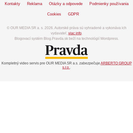
Kontakty
Reklama
Otázky a odpovede
Podmienky používania
Cookies
GDPR
© OUR MEDIA SR a. s. 2026. Autorské práva sú vyhradené a vykonáva ich
vydavateľ,
viac info
.
Blogovací systém Blog.Pravda.sk beží na technológií Wordpress.
Kompletný video servis pre OUR MEDIA SR a.s. zabezpečuje
ARBERTO GROUP
s.r.o.
.