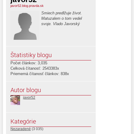
javor52.blog.pravda.sk
Smiech predlžuje život.
Matuzalem o tom vedel
svoje. Vlado Javorský
Štatistiky blogu
Počet článkov: 3,035
Celková čítanosť: 2543383x
Priemerná čítanosť článkov: 838x
Autor blogu
javor52
Kategórie
Nezaradené
(3 035)