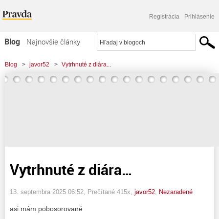
Registrácia
Prihlásenie
Blog
Najnovšie články
Najčítanejšie články
Blog
>
javor52
>
Vytrhnuté z diára...
Najkomentovanejšie články
Zoznam blogov
Komerčné blogy
Vytrhnuté z diára…
13. septembra 2025 06:52
, Prečítané 415x,
javor52
,
Nezaradené
asi mám pobosorované