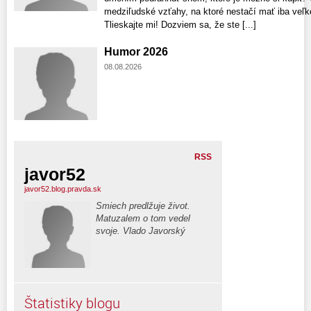
medziľudské vzťahy, na ktoré nestačí mať iba veľké
Tlieskajte mi! Dozviem sa, že ste [...]
Humor 2026
08.08.2026
RSS
javor52
javor52.blog.pravda.sk
Smiech predlžuje život.
Matuzalem o tom vedel
svoje. Vlado Javorský
Štatistiky blogu