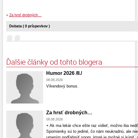
«
Za hrsť drobných…
Debata ( 0 príspevkov )
Ďalšie články od tohto blogera
Humor 2026 /II./
08.08.2026
Víkendový bonus.
Za hrsť drobných…
08.08.2026
+ Ak ma lekár chce ešte raz vidieť, možno iba nedô
Spomienky sú to jediné, čo nám neukradnú, ale niek
umením podľahnúť snom, ktoré je možné si kúpiť. 