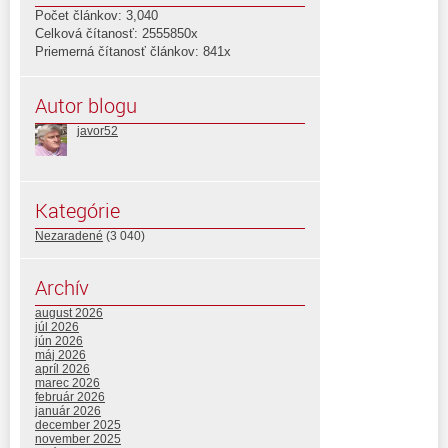
Počet článkov: 3,040
Celková čítanosť: 2555850x
Priemerná čítanosť článkov: 841x
Autor blogu
javor52
Kategórie
Nezaradené
(3 040)
Archív
august 2026
júl 2026
jún 2026
máj 2026
apríl 2026
marec 2026
február 2026
január 2026
december 2025
november 2025