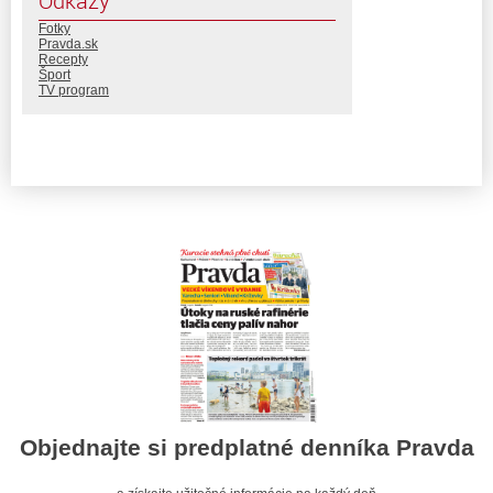
Odkazy
Fotky
Pravda.sk
Recepty
Šport
TV program
Objednajte si predplatné denníka Pravda