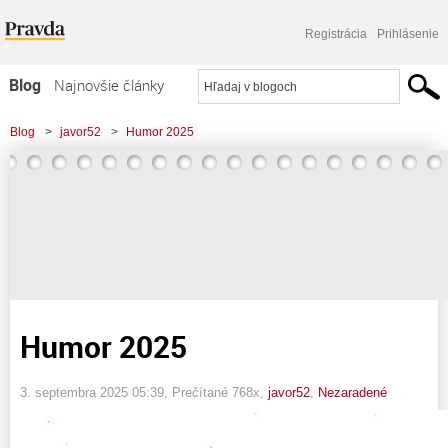
Registrácia
Prihlásenie
Blog
Najnovšie články
Najčítanejšie články
Blog
>
javor52
>
Humor 2025
Najkomentovanejšie články
Zoznam blogov
Komerčné blogy
Humor 2025
3. septembra 2025 05:39
, Prečítané 768x,
javor52
,
Nezaradené