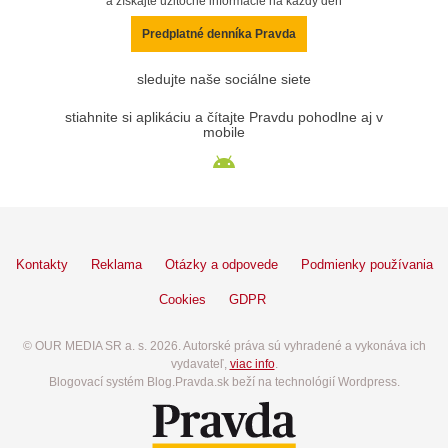
a získajte užitočné informácie na každý deň
Predplatné denníka Pravda
sledujte naše sociálne siete
stiahnite si aplikáciu a čítajte Pravdu pohodlne aj v
mobile
Kontakty
Reklama
Otázky a odpovede
Podmienky používania
Cookies
GDPR
© OUR MEDIA SR a. s. 2026. Autorské práva sú vyhradené a vykonáva ich
vydavateľ,
viac info
.
Blogovací systém Blog.Pravda.sk beží na technológií Wordpress.