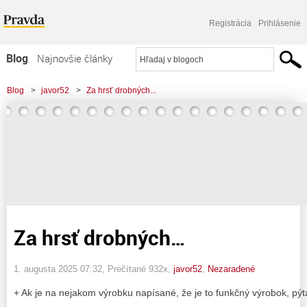
Registrácia
Prihlásenie
Blog
Najnovšie články
Najčítanejšie články
Blog
>
javor52
>
Za hrsť drobných...
Najkomentovanejšie články
Zoznam blogov
Komerčné blogy
Za hrsť drobných…
1. augusta 2025 07:32
, Prečítané 932x,
javor52
,
Nezaradené
+ Ak je na nejakom výrobku napísané, že je to funkčný výrobok, p