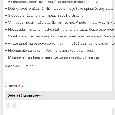
+ Ak chceme zmeniť svet, musíme poznať slabosti bohov.
+ Detský svet je úžasný! Nič na svete nie je také špinavé, aby sa to 
+ Slobodu strácame v temnotách svojho strachu.
+ V mladosti nosili naše babičky minisukne. A potom nejaký zvrhlík pr
+ Nezabúdajme, že je múdre stáť na strane víťaza. Ibaže ešte pred 
+ Všimli ste si, že zbrojovky sa ničia až pred koncom vojny? Prečo
+ Ak zostaneš na ostrove celkom sám, môžeš beztrestne vysloviť a
+ Neoháňajte sa vekom. Vek nie je zárukou trvanlivosti.
+ Mlčanie je najsilnejšia viera, že za nás všetko vyrieši čas.
Vlado JAVORSKÝ
«
Humor 2025
Debata ( 0 príspevkov )