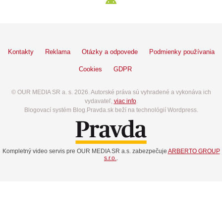
Kontakty
Reklama
Otázky a odpovede
Podmienky používania
Cookies
GDPR
© OUR MEDIA SR a. s. 2026. Autorské práva sú vyhradené a vykonáva ich
vydavateľ,
viac info
.
Blogovací systém Blog.Pravda.sk beží na technológií Wordpress.
Kompletný video servis pre OUR MEDIA SR a.s. zabezpečuje
ARBERTO GROUP
s.r.o.
.