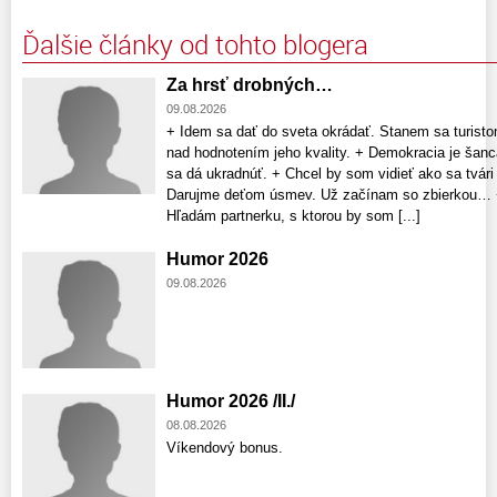
Ďalšie články od tohto blogera
Za hrsť drobných…
09.08.2026
+ Idem sa dať do sveta okrádať. Stanem sa turist
nad hodnotením jeho kvality. + Demokracia je šanc
sa dá ukradnúť. + Chcel by som vidieť ako sa tvár
Darujme deťom úsmev. Už začínam so zbierkou… +
Hľadám partnerku, s ktorou by som [...]
Humor 2026
09.08.2026
Humor 2026 /II./
08.08.2026
Víkendový bonus.