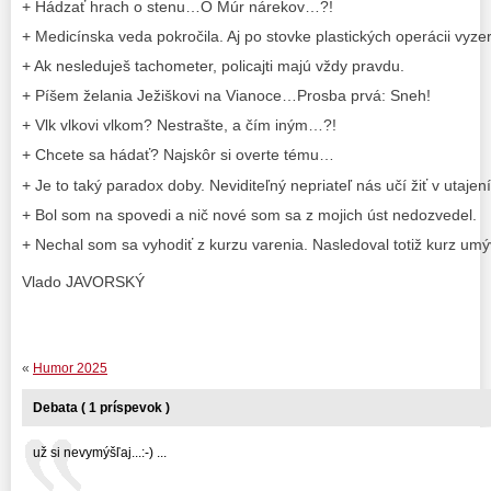
+ Hádzať hrach o stenu…O Múr nárekov…?!
+ Medicínska veda pokročila. Aj po stovke plastických operácii vy
+ Ak nesleduješ tachometer, policajti majú vždy pravdu.
+ Píšem želania Ježiškovi na Vianoce…Prosba prvá: Sneh!
+ Vlk vlkovi vlkom? Nestrašte, a čím iným…?!
+ Chcete sa hádať? Najskôr si overte tému…
+ Je to taký paradox doby. Neviditeľný nepriateľ nás učí žiť v utajení
+ Bol som na spovedi a nič nové som sa z mojich úst nedozvedel.
+ Nechal som sa vyhodiť z kurzu varenia. Nasledoval totiž kurz um
Vlado JAVORSKÝ
«
Humor 2025
Debata ( 1 príspevok )
už si nevymýšľaj...:-) ...