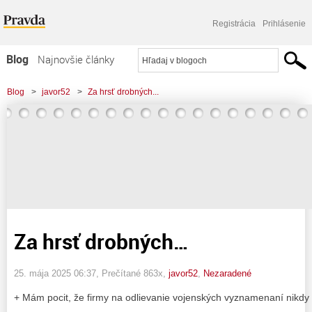
Registrácia
Prihlásenie
Blog
Najnovšie články
Najčítanejšie články
Blog
>
javor52
>
Za hrsť drobných...
Najkomentovanejšie články
Zoznam blogov
Komerčné blogy
Za hrsť drobných…
25. mája 2025 06:37
, Prečítané 863x,
javor52
,
Nezaradené
+ Mám pocit, že firmy na odlievanie vojenských vyznamenaní nikdy