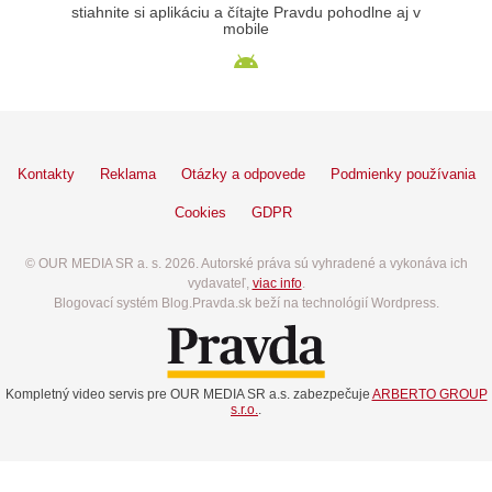
stiahnite si aplikáciu a čítajte Pravdu pohodlne aj v
mobile
Kontakty
Reklama
Otázky a odpovede
Podmienky používania
Cookies
GDPR
© OUR MEDIA SR a. s. 2026. Autorské práva sú vyhradené a vykonáva ich
vydavateľ,
viac info
.
Blogovací systém Blog.Pravda.sk beží na technológií Wordpress.
Kompletný video servis pre OUR MEDIA SR a.s. zabezpečuje
ARBERTO GROUP
s.r.o.
.