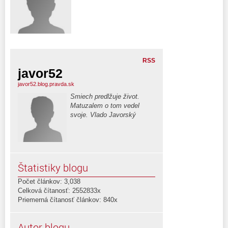
RSS
javor52
javor52.blog.pravda.sk
Smiech predlžuje život.
Matuzalem o tom vedel
svoje. Vlado Javorský
Štatistiky blogu
Počet článkov: 3,038
Celková čítanosť: 2552833x
Priemerná čítanosť článkov: 840x
Autor blogu