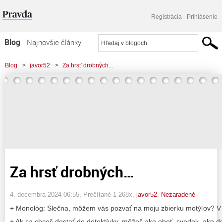
Registrácia
Prihlásenie
Blog
Najnovšie články
Najčítanejšie články
Blog
>
javor52
>
Za hrsť drobných...
Najkomentovanejšie články
Zoznam blogov
Komerčné blogy
Za hrsť drobných…
4. decembra 2024 06:55
, Prečítané 1 268x,
javor52
,
Nezaradené
+ Monológ: Slečna, môžem vás pozvať na moju zbierku motýľov? 
+ Ak sa chceš dostať do detektívky, môžeš ako obeť, svedok, ako det