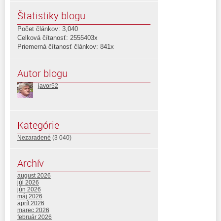
Štatistiky blogu
Počet článkov: 3,040
Celková čítanosť: 2555403x
Priemerná čítanosť článkov: 841x
Autor blogu
javor52
Kategórie
Nezaradené
(3 040)
Archív
august 2026
júl 2026
jún 2026
máj 2026
apríl 2026
marec 2026
február 2026