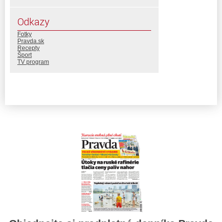
Odkazy
Fotky
Pravda.sk
Recepty
Šport
TV program