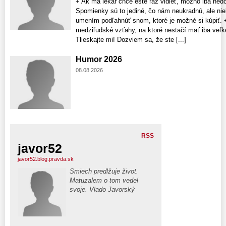
+ Ak ma lekár chce ešte raz vidieť, možno iba nedô
Spomienky sú to jediné, čo nám neukradnú, ale niek
umením podľahnúť snom, ktoré je možné si kúpiť. 
medziľudské vzťahy, na ktoré nestačí mať iba veľké
Tlieskajte mi! Dozviem sa, že ste [...]
Humor 2026
08.08.2026
RSS
javor52
javor52.blog.pravda.sk
Smiech predlžuje život.
Matuzalem o tom vedel
svoje. Vlado Javorský