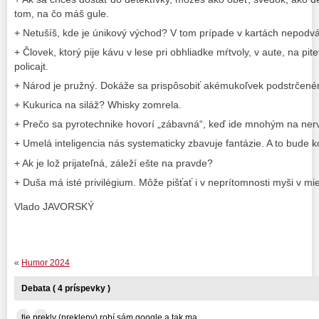
tom, na čo máš gule.
+ Netušíš, kde je únikový východ? V tom prípade v kartách nepodvá
+ Človek, ktorý pije kávu v lese pri obhliadke mŕtvoly, v aute, na pit
policajt.
+ Národ je pružný. Dokáže sa prispôsobiť akémukoľvek podstrčené
+ Kukurica na siláž? Whisky zomrela.
+ Prečo sa pyrotechnike hovorí „zábavná“, keď ide mnohým na ner
+ Umelá inteligencia nás systematicky zbavuje fantázie. A to bude 
+ Ak je lož prijateľná, záleží ešte na pravde?
+ Duša má isté privilégium. Môže pišťať i v neprítomnosti myši v mie
Vlado JAVORSKÝ
«
Humor 2024
Debata ( 4 príspevky )
tie prekly (preklepy) robí sám google a tak ma... ...