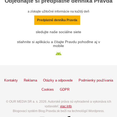
Objednajte si predplatné denníka Pravda
a získajte užitočné informácie na každý deň
Predplatné denníka Pravda
sledujte naše sociálne siete
stiahnite si aplikáciu a čítajte Pravdu pohodlne aj v
mobile
Kontakty
Reklama
Otázky a odpovede
Podmienky používania
Cookies
GDPR
© OUR MEDIA SR a. s. 2026. Autorské práva sú vyhradené a vykonáva ich
vydavateľ,
viac info
.
Blogovací systém Blog.Pravda.sk beží na technológií Wordpress.