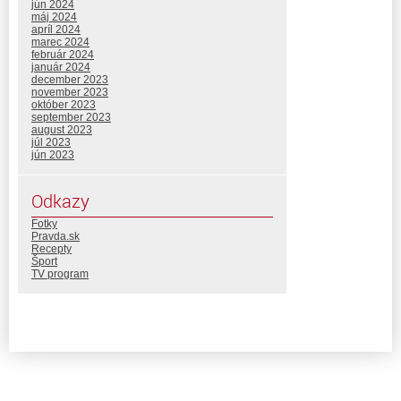
jún 2024
máj 2024
apríl 2024
marec 2024
február 2024
január 2024
december 2023
november 2023
október 2023
september 2023
august 2023
júl 2023
jún 2023
Odkazy
Fotky
Pravda.sk
Recepty
Šport
TV program