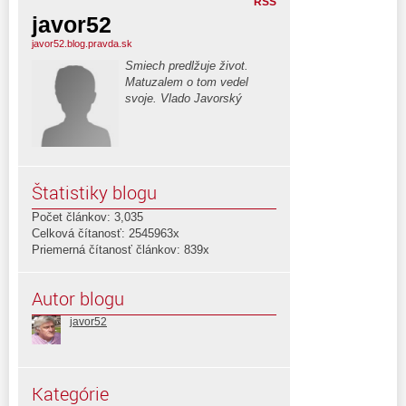
RSS
javor52
javor52.blog.pravda.sk
Smiech predlžuje život.
Matuzalem o tom vedel
svoje. Vlado Javorský
Štatistiky blogu
Počet článkov: 3,035
Celková čítanosť: 2545963x
Priemerná čítanosť článkov: 839x
Autor blogu
javor52
Kategórie