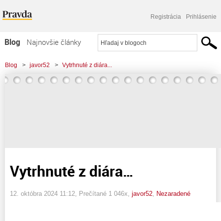
Registrácia
Prihlásenie
Blog
Najnovšie články
Najčítanejšie články
Blog
>
javor52
>
Vytrhnuté z diára...
Najkomentovanejšie články
Zoznam blogov
Komerčné blogy
Vytrhnuté z diára…
12. októbra 2024 11:12
, Prečítané 1 046x,
javor52
,
Nezaradené