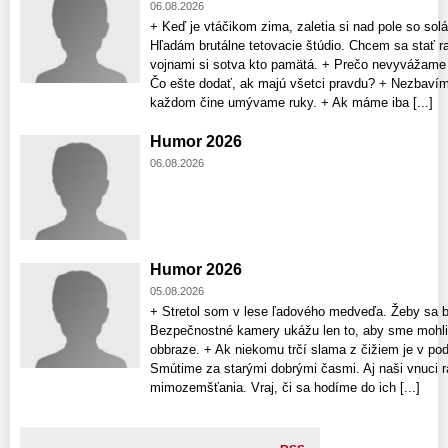
06.08.2026
+ Keď je vtáčikom zima, zaletia si nad pole so so
Hľadám brutálne tetovacie štúdio. Chcem sa stať 
vojnami si sotva kto pamätá. + Prečo nevyvážam
Čo ešte dodať, ak majú všetci pravdu? + Nezbavím
každom čine umývame ruky. + Ak máme iba [...]
Humor 2026
06.08.2026
Humor 2026
05.08.2026
+ Stretol som v lese ľadového medveďa. Žeby sa b
Bezpečnostné kamery ukážu len to, aby sme mohli d
obbraze. + Ak niekomu trčí slama z čižiem je v pod
Smútime za starými dobrými časmi. Aj naši vnuci ra
mimozemšťania. Vraj, či sa hodíme do ich [...]