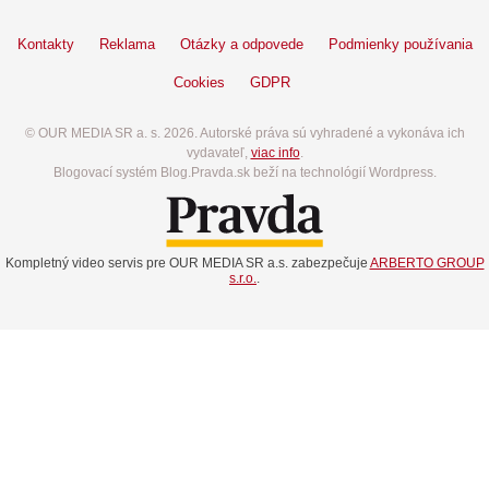
Kontakty
Reklama
Otázky a odpovede
Podmienky používania
Cookies
GDPR
© OUR MEDIA SR a. s. 2026. Autorské práva sú vyhradené a vykonáva ich
vydavateľ,
viac info
.
Blogovací systém Blog.Pravda.sk beží na technológií Wordpress.
Kompletný video servis pre OUR MEDIA SR a.s. zabezpečuje
ARBERTO GROUP
s.r.o.
.