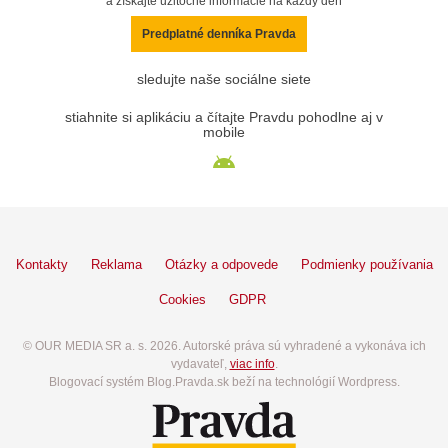
a získajte užitočné informácie na každý deň
Predplatné denníka Pravda
sledujte naše sociálne siete
stiahnite si aplikáciu a čítajte Pravdu pohodlne aj v
mobile
Kontakty
Reklama
Otázky a odpovede
Podmienky používania
Cookies
GDPR
© OUR MEDIA SR a. s. 2026. Autorské práva sú vyhradené a vykonáva ich
vydavateľ,
viac info
.
Blogovací systém Blog.Pravda.sk beží na technológií Wordpress.