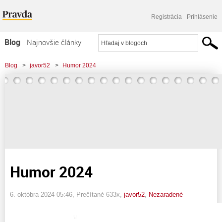
Registrácia
Prihlásenie
Blog
Najnovšie články
Najčítanejšie články
Blog
>
javor52
>
Humor 2024
Najkomentovanejšie články
Zoznam blogov
Komerčné blogy
Humor 2024
6. októbra 2024 05:46
, Prečítané 633x,
javor52
,
Nezaradené