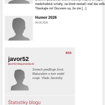
medziľudské vzťahy, na ktoré nestačí mať iba veľké
Tlieskajte mi! Dozviem sa, že ste [...]
Humor 2026
08.08.2026
RSS
javor52
javor52.blog.pravda.sk
Smiech predlžuje život.
Matuzalem o tom vedel
svoje. Vlado Javorský
Štatistiky blogu