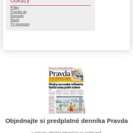
Odkazy
Fotky
Pravda.sk
Recepty
Šport
TV program
Objednajte si predplatné denníka Pravda