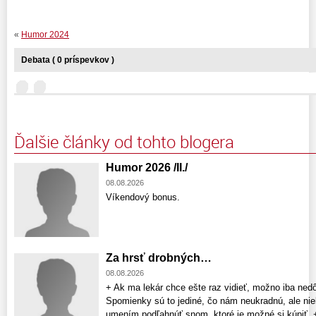
«
Humor 2024
Debata ( 0 príspevkov )
Ďalšie články od tohto blogera
Humor 2026 /II./
08.08.2026
Víkendový bonus.
Za hrsť drobných…
08.08.2026
+ Ak ma lekár chce ešte raz vidieť, možno iba nedô
Spomienky sú to jediné, čo nám neukradnú, ale niek
umením podľahnúť snom, ktoré je možné si kúpiť. 