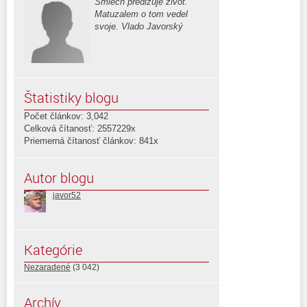
Smiech predlžuje život.
Matuzalem o tom vedel
svoje. Vlado Javorský
Štatistiky blogu
Počet článkov: 3,042
Celková čítanosť: 2557229x
Priemerná čítanosť článkov: 841x
Autor blogu
javor52
Kategórie
Nezaradené
(3 042)
Archív