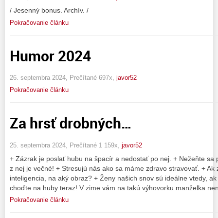
/ Jesenný bonus. Archív. /
Pokračovanie článku
Humor 2024
26. septembra 2024, Prečítané 697x,
javor52
Pokračovanie článku
Za hrsť drobných…
25. septembra 2024, Prečítané 1 159x,
javor52
+ Zázrak je poslať hubu na špacír a nedostať po nej. + Nežeňte sa 
z nej je večné! + Stresujú nás ako sa máme zdravo stravovať. + Ak
inteligencia, na aký obraz? + Ženy našich snov sú ideálne vtedy, ak 
choďte na huby teraz! V zime vám na takú výhovorku manželka nena
Pokračovanie článku