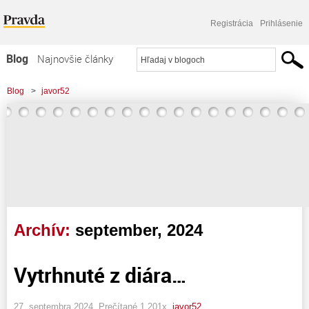
Registrácia
Prihlásenie
Blog
Najnovšie články
Najčítanejšie články
Blog
>
javor52
Najkomentovanejšie články
Zoznam blogov
Komerčné blogy
Archív:
september, 2024
Vytrhnuté z diára…
27. septembra 2024, Prečítané 1 201x,
javor52