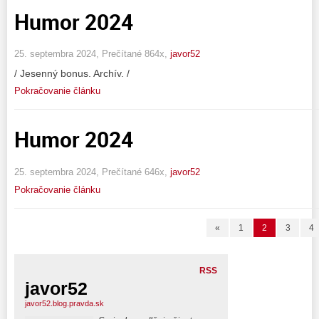
Humor 2024
25. septembra 2024, Prečítané 864x,
javor52
/ Jesenný bonus. Archív. /
Pokračovanie článku
Humor 2024
25. septembra 2024, Prečítané 646x,
javor52
Pokračovanie článku
«
1
2
3
4
RSS
javor52
javor52.blog.pravda.sk