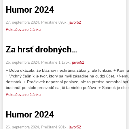
Humor 2024
27. septembra 2024, Prečítané 896x,
javor52
Pokračovanie článku
Za hrsť drobných…
26. septembra 2024, Prečítané 1 175x,
javor52
+ Doba ukázala, že bláznov nechránia zákony, ale funkcie. + Karma
+ Vrchný čašník je tvor, ktorý sa mýli zásadne na cudzí účet. +Nemus
dostatok. + Pračlovek nepoznal peniaze, ale to predsa nemohol byť
buchnúť po stole presvedč sa, či ťa niekto počúva. + Spánok je síce 
Pokračovanie článku
Humor 2024
26. septembra 2024, Prečítané 901x,
javor52