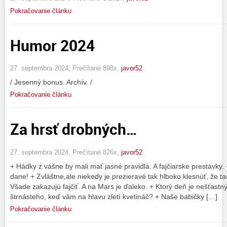
Pokračovanie článku
Humor 2024
27. septembra 2024, Prečítané 898x,
javor52
/ Jesenný bonus. Archív. /
Pokračovanie článku
Za hrsť drobných…
27. septembra 2024, Prečítané 826x,
javor52
+ Hádky z vášne by mali mať jasné pravidlá. A fajčiarske prestávky
dane! + Zvláštne,ale niekedy je prezieravé tak hlboko klesnúť, že 
Všade zakazujú fajčiť. A na Mars je ďaleko. + Ktorý deň je nešťastn
štrnásteho, keď vám na hlavu zletí kvetináč? + Naše babičky […]
Pokračovanie článku