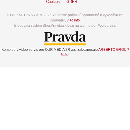
Cookies
GDPR
© OUR MEDIA SR a. s. 2026. Autorské práva sú vyhradené a vykonáva ich
vydavateľ,
viac info
.
Blogovací systém Blog.Pravda.sk beží na technológií Wordpress.
Kompletný video servis pre OUR MEDIA SR a.s. zabezpečuje
ARBERTO GROUP
s.r.o.
.