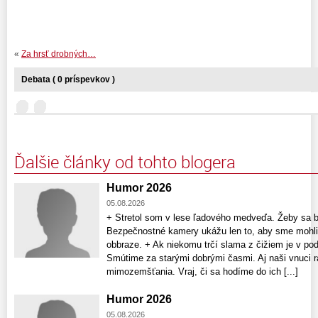
«
Za hrsť drobných…
Debata ( 0 príspevkov )
Ďalšie články od tohto blogera
Humor 2026
05.08.2026
+ Stretol som v lese ľadového medveďa. Žeby sa b
Bezpečnostné kamery ukážu len to, aby sme mohli d
obbraze. + Ak niekomu trčí slama z čižiem je v pod
Smútime za starými dobrými časmi. Aj naši vnuci ra
mimozemšťania. Vraj, či sa hodíme do ich [...]
Humor 2026
05.08.2026