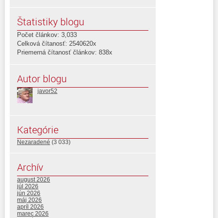
Štatistiky blogu
Počet článkov: 3,033
Celková čítanosť: 2540620x
Priemerná čítanosť článkov: 838x
Autor blogu
javor52
Kategórie
Nezaradené
(3 033)
Archív
august 2026
júl 2026
jún 2026
máj 2026
apríl 2026
marec 2026