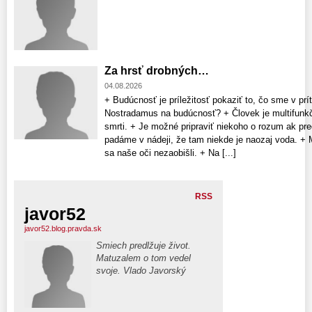
Za hrsť drobných…
04.08.2026
+ Budúcnosť je príležitosť pokaziť to, čo sme v prít
Nostradamus na budúcnosť? + Človek je multifunkčn
smrti. + Je možné pripraviť niekoho o rozum ak p
padáme v nádeji, že tam niekde je naozaj voda. + 
sa naše oči nezaobišli. + Na [...]
RSS
javor52
javor52.blog.pravda.sk
Smiech predlžuje život.
Matuzalem o tom vedel
svoje. Vlado Javorský