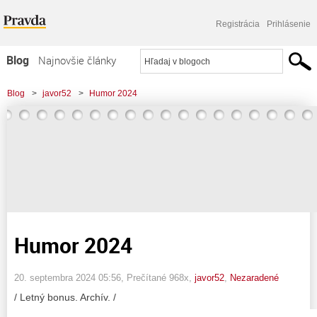
Registrácia
Prihlásenie
Blog
Najnovšie články
Najčítanejšie články
Blog
>
javor52
>
Humor 2024
Najkomentovanejšie články
Zoznam blogov
Komerčné blogy
Humor 2024
20. septembra 2024 05:56
, Prečítané 968x,
javor52
,
Nezaradené
/ Letný bonus. Archív. /