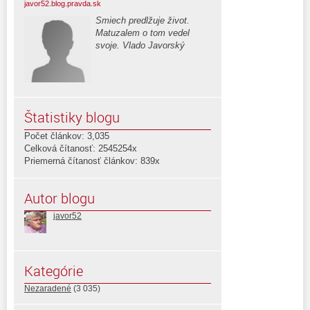
javor52.blog.pravda.sk
Smiech predlžuje život.
Matuzalem o tom vedel
svoje. Vlado Javorský
Štatistiky blogu
Počet článkov: 3,035
Celková čítanosť: 2545254x
Priemerná čítanosť článkov: 839x
Autor blogu
javor52
Kategórie
Nezaradené
(3 035)