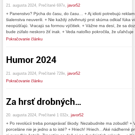
21. augusta 2024, Prečítané 697x,
javor52
+ Panenstvo? Pýcha do času, do času… + Aj idioti potrebujú reklamu
šialenstva neuverili. + Nie každý zdvihnutý prst skúma odkiaľ fúka v
neopúšťajú. Vracajú sa formou výčitiek. + Vážne ma desí, že sa do
bude zúfalo neskoro žiť inak. + Veda natoľko pokročila, že uľahčuje
Pokračovanie článku
Humor 2024
21. augusta 2024, Prečítané 729x,
javor52
Pokračovanie článku
Za hrsť drobných…
20. augusta 2024, Prečítané 1 032x,
javor52
+ Po revolúcii treba ponaprávať škody. Nezabudnite ma zobudiť! + V
porceláne nie je jedno a to isté? + Hriech! Hriech…Aké nádherné p