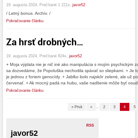
19. augusta 2024, Prečítané 1 221x,
javor52
/ Letný bonus. Archív. /
Pokračovanie článku
Za hrsť drobných…
19. augusta 2024, Prečítané 824x,
javor52
+ Moja výplata nie je nič iné ako manipulácia s mojím psychickým 
sa dozvedáme, že Popoluška nechodila spávať so sliepkami. + Je t
je jednou z foriem genocídy. + Jablko bolo najskôr zelené, ale už 
červenať. + Ak mocný padá na hubu, vaše nadšenie môže byť osud
Pokračovanie článku
« Prvá
«
...
2
3
4
5
RSS
javor52