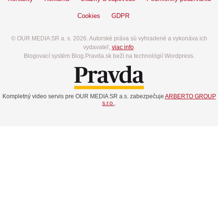
Cookies
GDPR
© OUR MEDIA SR a. s. 2026. Autorské práva sú vyhradené a vykonáva ich
vydavateľ,
viac info
.
Blogovací systém Blog.Pravda.sk beží na technológií Wordpress.
Kompletný video servis pre OUR MEDIA SR a.s. zabezpečuje
ARBERTO GROUP
s.r.o.
.