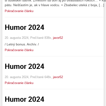
si susedkin šatník. Zmestím sa doň aj po dvadsiatich rokoch… + Ka
pätu. Nešťastím je, ak v hlave vodcu. + Zbabelec uteká z boja, […]
Pokračovanie článku
Humor 2024
20. augusta 2024, Prečítané 838x,
javor52
/ Letný bonus. Archív. /
Pokračovanie článku
Humor 2024
20. augusta 2024, Prečítané 648x,
javor52
Pokračovanie článku
Humor 2024