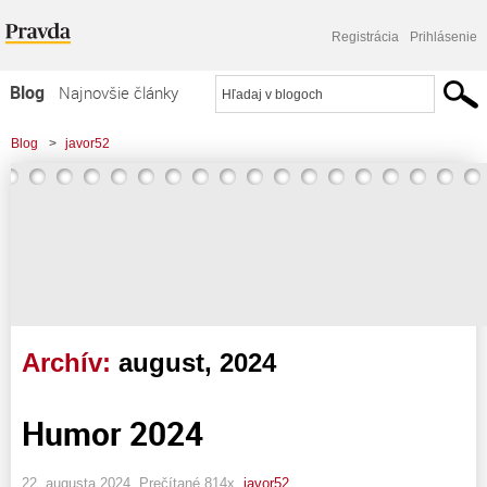
Registrácia
Prihlásenie
Blog
Najnovšie články
Najčítanejšie články
Blog
>
javor52
Najkomentovanejšie články
Zoznam blogov
Komerčné blogy
Archív:
august, 2024
Humor 2024
22. augusta 2024, Prečítané 814x,
javor52