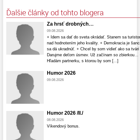
Ďalšie články od tohto blogera
Za hrsť drobných…
09.08.2026
+ Idem sa dať do sveta okrádať. Stanem sa turist
nad hodnotením jeho kvality. + Demokracia je šanc
sa dá ukradnúť. + Chcel by som vidieť ako sa tvár
Darujme deťom úsmev. Už začínam so zbierkou… +
Hľadám partnerku, s ktorou by som [...]
Humor 2026
09.08.2026
Humor 2026 /II./
08.08.2026
Víkendový bonus.