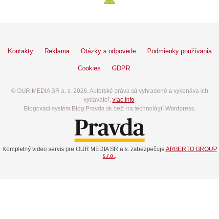
Kontakty
Reklama
Otázky a odpovede
Podmienky používania
Cookies
GDPR
© OUR MEDIA SR a. s. 2026. Autorské práva sú vyhradené a vykonáva ich
vydavateľ,
viac info
.
Blogovací systém Blog.Pravda.sk beží na technológií Wordpress.
Kompletný video servis pre OUR MEDIA SR a.s. zabezpečuje
ARBERTO GROUP
s.r.o.
.