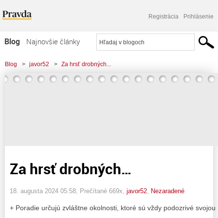
Registrácia
Prihlásenie
Blog
Najnovšie články
Najčítanejšie články
Blog
>
javor52
>
Za hrsť drobných...
Najkomentovanejšie články
Zoznam blogov
Komerčné blogy
Za hrsť drobných…
18. augusta 2024 05:58
, Prečítané 669x,
javor52
,
Nezaradené
+ Poradie určujú zvláštne okolnosti, ktoré sú vždy podozrivé svojo