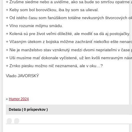
+ Zrušme siedme nebo a uvidíme, ako sa bude so smrťou opatrne 
+ Keby som bol borovičkou, iba by som sa ulieval.
+ Od istého času som fanúšikom totálne nevkusných štvorcových ok
+ Víno rozumie môjmu smädu.
+ Kolená sú pre život veľmi dôležité, ale modliť sa dá aj postojačky.
+ Včasným útekom z bojiska môžme zachrániť niekoľko ešte nenaro
+ Nie je manželstvo stav vzniknutý medzi dvomi nepriateľmi v čase 
+ Uši musíme mať dokonale vyčistené, už len kvôli nemravným ná
+ Zrnko piesku možno nič neznamená, ale v oku…?
Vlado JAVORSKÝ
«
Humor 2024
Debata ( 0 príspevkov )