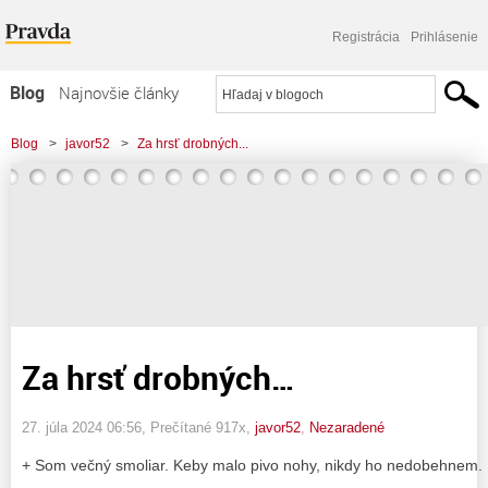
Registrácia
Prihlásenie
Blog
Najnovšie články
Najčítanejšie články
Blog
>
javor52
>
Za hrsť drobných...
Najkomentovanejšie články
Zoznam blogov
Komerčné blogy
Za hrsť drobných…
27. júla 2024 06:56
, Prečítané 917x,
javor52
,
Nezaradené
+ Som večný smoliar. Keby malo pivo nohy, nikdy ho nedobehnem.