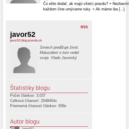
Čo ešte dodať, ak majú všetci pravdu? + Nezbavím
každom čine umývame ruky. + Ak máme iba [...]
RSS
javor52
javor52.blog.pravda.sk
Smiech predlžuje život.
Matuzalem o tom vedel
svoje. Vlado Javorský
Štatistiky blogu
Počet článkov: 3,037
Celková čítanosť: 2548454x
Priemerná čítanosť článkov: 839x
Autor blogu
javor52