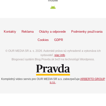
mobile
Kontakty
Reklama
Otázky a odpovede
Podmienky používania
Cookies
GDPR
© OUR MEDIA SR a. s. 2026. Autorské práva sú vyhradené a vykonáva ich
vydavateľ,
viac info
.
Blogovací systém Blog.Pravda.sk beží na technológií Wordpress.
Kompletný video servis pre OUR MEDIA SR a.s. zabezpečuje
ARBERTO GROUP
s.r.o.
.