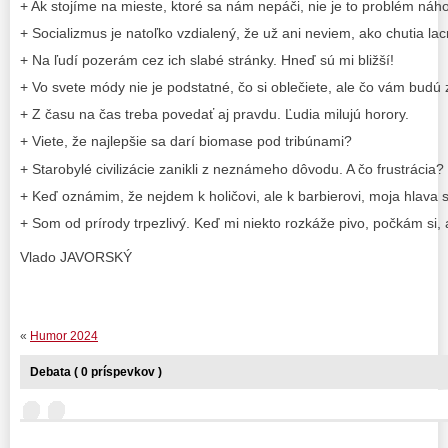
+ Ak stojíme na mieste, ktoré sa nám nepáči, nie je to problém náhod
+ Socializmus je natoľko vzdialený, že už ani neviem, ako chutia la
+ Na ľudí pozerám cez ich slabé stránky. Hneď sú mi bližší!
+ Vo svete módy nie je podstatné, čo si oblečiete, ale čo vám budú z
+ Z času na čas treba povedať aj pravdu. Ľudia milujú horory.
+ Viete, že najlepšie sa darí biomase pod tribúnami?
+ Starobylé civilizácie zanikli z neznámeho dôvodu. A čo frustrácia?
+ Keď oznámim, že nejdem k holičovi, ale k barbierovi, moja hlava s
+ Som od prírody trpezlivý. Keď mi niekto rozkáže pivo, počkám si,
Vlado JAVORSKÝ
«
Humor 2024
Debata ( 0 príspevkov )