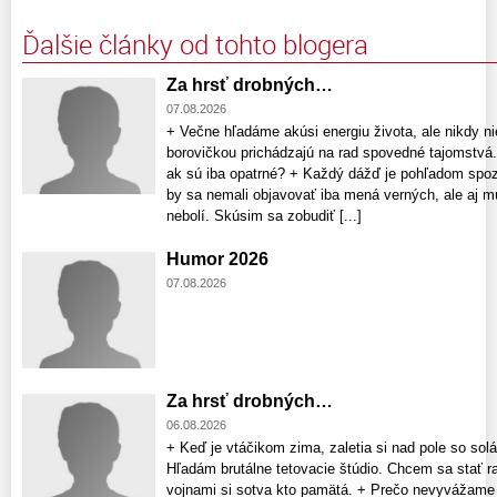
Ďalšie články od tohto blogera
Za hrsť drobných…
07.08.2026
+ Večne hľadáme akúsi energiu života, ale nikdy nie
borovičkou prichádzajú na rad spovedné tajomstvá.
ak sú iba opatrné? + Každý dážď je pohľadom spo
by sa nemali objavovať iba mená verných, ale aj 
nebolí. Skúsim sa zobudiť [...]
Humor 2026
07.08.2026
Za hrsť drobných…
06.08.2026
+ Keď je vtáčikom zima, zaletia si nad pole so so
Hľadám brutálne tetovacie štúdio. Chcem sa stať 
vojnami si sotva kto pamätá. + Prečo nevyvážam