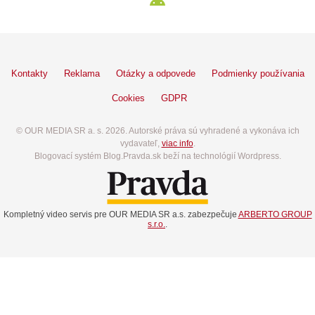
Kontakty
Reklama
Otázky a odpovede
Podmienky používania
Cookies
GDPR
© OUR MEDIA SR a. s. 2026. Autorské práva sú vyhradené a vykonáva ich
vydavateľ,
viac info
.
Blogovací systém Blog.Pravda.sk beží na technológií Wordpress.
Kompletný video servis pre OUR MEDIA SR a.s. zabezpečuje
ARBERTO GROUP
s.r.o.
.