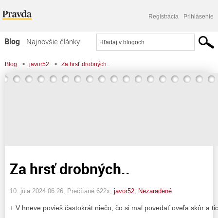
Registrácia
Prihlásenie
Blog
Najnovšie články
Najčítanejšie články
Blog
>
javor52
>
Za hrsť drobných..
Najkomentovanejšie články
Zoznam blogov
Komerčné blogy
Za hrsť drobných..
10. júla 2024 06:26
, Prečítané 622x,
javor52
,
Nezaradené
+ V hneve povieš častokrát niečo, čo si mal povedať oveľa skôr a tic