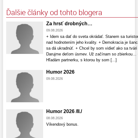
Ďalšie články od tohto blogera
Za hrsť drobných…
09.08.2026
+ Idem sa dať do sveta okrádať. Stanem sa turist
nad hodnotením jeho kvality. + Demokracia je šanc
sa dá ukradnúť. + Chcel by som vidieť ako sa tvár
Darujme deťom úsmev. Už začínam so zbierkou… +
Hľadám partnerku, s ktorou by som [...]
Humor 2026
09.08.2026
Humor 2026 /II./
08.08.2026
Víkendový bonus.