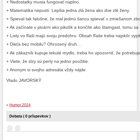
+ Nedostatky musia fungovať naplno.
+ Matematika nepustí. Lepšia jedna zlá žena ako dve zlé ženy.
+ Spieval tak falošne, že mal jedinú šancu spievať v zmiešanom zbo
+ Ak začínate v pivárni ako pikolík a končíte ako štamgast, tomu sa 
+ Listy vo fľaši majú svoju predohru. Obsah fľaše treba najskôr vypiť
+ Dieťa bez mobilu? Ohrozený druh…
+ Ak zákazník kupuje tekuté mydlo, treba ho upozorniť, že potrebuje
+ Viete, že slzy sú perly na jedno použitie.
+ Anonym si svojho adresáta vždy nájde.
Vlado JAVORSKÝ
«
Humor 2024
Debata ( 0 príspevkov )