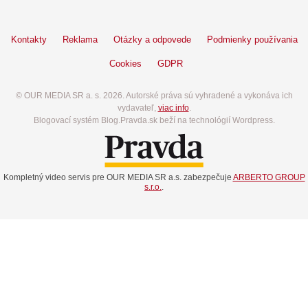
Kontakty
Reklama
Otázky a odpovede
Podmienky používania
Cookies
GDPR
© OUR MEDIA SR a. s. 2026. Autorské práva sú vyhradené a vykonáva ich
vydavateľ,
viac info
.
Blogovací systém Blog.Pravda.sk beží na technológií Wordpress.
Kompletný video servis pre OUR MEDIA SR a.s. zabezpečuje
ARBERTO GROUP
s.r.o.
.