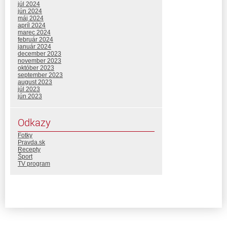
júl 2024
jún 2024
máj 2024
apríl 2024
marec 2024
február 2024
január 2024
december 2023
november 2023
október 2023
september 2023
august 2023
júl 2023
jún 2023
Odkazy
Fotky
Pravda.sk
Recepty
Šport
TV program