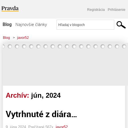
Registrácia
Prihlásenie
Blog
Najnovšie články
Najčítanejšie články
Blog
>
javor52
Najkomentovanejšie články
Zoznam blogov
Komerčné blogy
Archív:
jún, 2024
Vytrhnuté z diára…
9. júna 2024, Prečítané 567x,
javor52