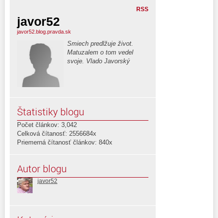
RSS
javor52
javor52.blog.pravda.sk
Smiech predlžuje život.
Matuzalem o tom vedel
svoje. Vlado Javorský
Štatistiky blogu
Počet článkov: 3,042
Celková čítanosť: 2556684x
Priemerná čítanosť článkov: 840x
Autor blogu
javor52