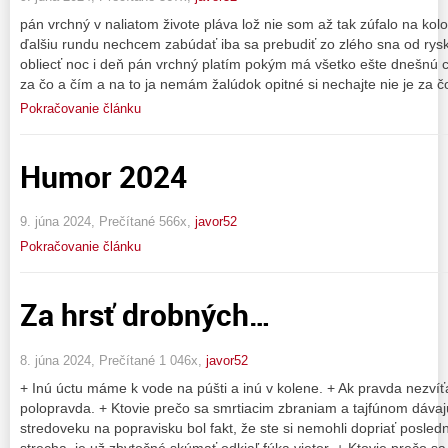
pán vrchný v naliatom živote pláva lož nie som až tak zúfalo na k
ďalšiu rundu nechcem zabúdať iba sa prebudiť zo zlého sna od rysk
obliecť noc i deň pán vrchný platím pokým má všetko ešte dnešnú c
za čo a čím a na to ja nemám žalúdok opitné si nechajte nie je za č
Pokračovanie článku
Humor 2024
9. júna 2024, Prečítané 566x,
javor52
Pokračovanie článku
Za hrsť drobných…
8. júna 2024, Prečítané 1 046x,
javor52
+ Inú úctu máme k vode na púšti a inú v kolene. + Ak pravda nezví
polopravda. + Ktovie prečo sa smrtiacim zbraniam a tajfúnom dáv
stredoveku na popravisku bol fakt, že ste si nemohli dopriať posled
strecha, je už zbytočné skúmať odkiaľ fúka vietor. + Ktovie prečo sa