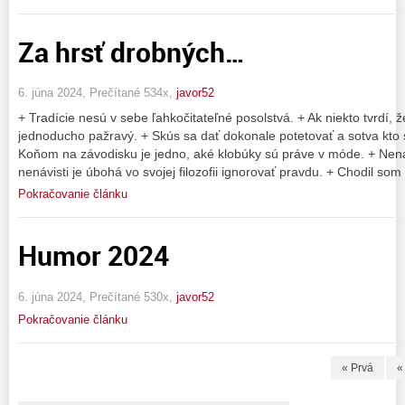
Za hrsť drobných…
6. júna 2024, Prečítané 534x,
javor52
+ Tradície nesú v sebe ľahkočitateľné posolstvá. + Ak niekto tvrdí, 
jednoducho pažravý. + Skús sa dať dokonale potetovať a sotva kto 
Koňom na závodisku je jedno, aké klobúky sú práve v móde. + Nenáv
nenávisti je úbohá vo svojej filozofii ignorovať pravdu. + Chodil som
Pokračovanie článku
Humor 2024
6. júna 2024, Prečítané 530x,
javor52
Pokračovanie článku
« Prvá
«