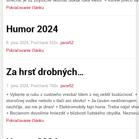
Pokračovanie článku
Humor 2024
8. júna 2024, Prečítané 515x,
javor52
Pokračovanie článku
Za hrsť drobných…
7. júna 2024, Prečítané 760x,
javor52
+ Vyberte si ruku z cudzieho vrecka! Idem z nej veštiť budúcnosť. + Z
storočnej vodke nebolo v tlači ani slovko! + Ja ťavám nedôverujem.
nechčije, asi nie je dnes! + Elektromobily fajn horia. Treba nájsť 
+ Bocianom dovolíme hniezdiť v blízkosti ľudského obydlia. Nezneu
Pokračovanie článku