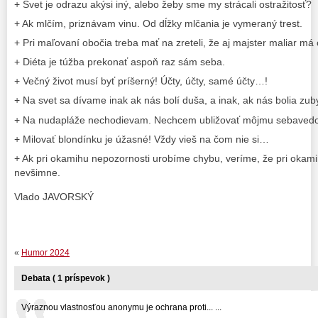
+ Svet je odrazu akýsi iný, alebo žeby sme my strácali ostražitosť?
+ Ak mlčím, priznávam vinu. Od dĺžky mlčania je vymeraný trest.
+ Pri maľovaní obočia treba mať na zreteli, že aj majster maliar má
+ Diéta je túžba prekonať aspoň raz sám seba.
+ Večný život musí byť príšerný! Účty, účty, samé účty…!
+ Na svet sa dívame inak ak nás bolí duša, a inak, ak nás bolia zub
+ Na nudapláže nechodievam. Nechcem ubližovať môjmu sebaved
+ Milovať blondínku je úžasné! Vždy vieš na čom nie si…
+ Ak pri okamihu nepozornosti urobíme chybu, veríme, že pri okamih
nevšimne.
Vlado JAVORSKÝ
«
Humor 2024
Debata ( 1 príspevok )
Výraznou vlastnosťou anonymu je ochrana proti... ...