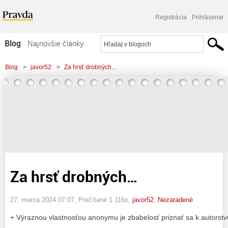
Registrácia
Prihlásenie
Blog
Najnovšie články
Najčítanejšie články
Blog
>
javor52
>
Za hrsť drobných...
Najkomentovanejšie články
Zoznam blogov
Komerčné blogy
Za hrsť drobných…
27. marca 2024 07:07
, Prečítané 1 116x,
javor52
,
Nezaradené
+ Výraznou vlastnosťou anonymu je zbabelosť priznať sa k autorstv