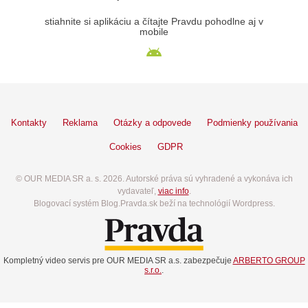
stiahnite si aplikáciu a čítajte Pravdu pohodlne aj v
mobile
Kontakty
Reklama
Otázky a odpovede
Podmienky používania
Cookies
GDPR
© OUR MEDIA SR a. s. 2026. Autorské práva sú vyhradené a vykonáva ich
vydavateľ,
viac info
.
Blogovací systém Blog.Pravda.sk beží na technológií Wordpress.
Kompletný video servis pre OUR MEDIA SR a.s. zabezpečuje
ARBERTO GROUP
s.r.o.
.