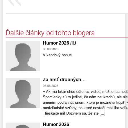
Ďalšie články od tohto blogera
Humor 2026 /II./
08.08.2026
Víkendový bonus.
Za hrsť drobných…
08.08.2026
+ Ak ma lekár chce ešte raz vidieť, možno iba nedô
Spomienky sú to jediné, čo nám neukradnú, ale niek
umením podľahnúť snom, ktoré je možné si kúpiť. 
medziľudské vzťahy, na ktoré nestačí mať iba veľké
Tlieskajte mi! Dozviem sa, že ste [...]
Humor 2026