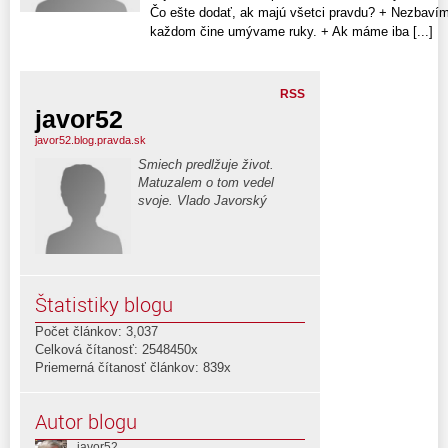
Čo ešte dodať, ak majú všetci pravdu? + Nezbavím
každom čine umývame ruky. + Ak máme iba [...]
RSS
javor52
javor52.blog.pravda.sk
Smiech predlžuje život.
Matuzalem o tom vedel
svoje. Vlado Javorský
Štatistiky blogu
Počet článkov: 3,037
Celková čítanosť: 2548450x
Priemerná čítanosť článkov: 839x
Autor blogu
javor52