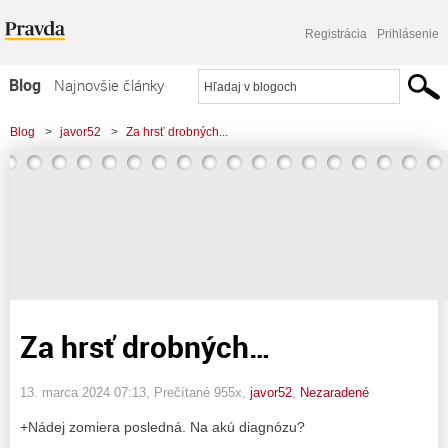
Registrácia
Prihlásenie
Blog
Najnovšie články
Najčítanejšie články
Blog
>
javor52
>
Za hrsť drobných...
Najkomentovanejšie články
Zoznam blogov
Komerčné blogy
Za hrsť drobných…
13. marca 2024 07:13
, Prečítané 955x,
javor52
,
Nezaradené
+Nádej zomiera posledná. Na akú diagnózu?