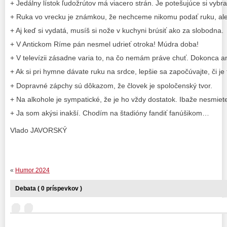
+ Jedálny lístok ľudožrútov má viacero strán. Je potešujúce si vybra
+ Ruka vo vrecku je známkou, že nechceme nikomu podať ruku, aleb
+ Aj keď si vydatá, musíš si nože v kuchyni brúsiť ako za slobodna.
+ V Antickom Ríme pán nesmel udrieť otroka! Múdra doba!
+ V televízii zásadne varia to, na čo nemám práve chuť. Dokonca ani
+ Ak si pri hymne dávate ruku na srdce, lepšie sa započúvajte, či j
+ Dopravné zápchy sú dôkazom, že človek je spoločenský tvor.
+ Na alkohole je sympatické, že je ho vždy dostatok. Ibaže nesmiete
+ Ja som akýsi inakší. Chodím na štadióny fandiť fanúšikom…
Vlado JAVORSKÝ
«
Humor 2024
Debata ( 0 príspevkov )