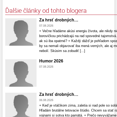
Ďalšie články od tohto blogera
Za hrsť drobných…
07.08.2026
+ Večne hľadáme akúsi energiu života, ale nikdy nie
borovičkou prichádzajú na rad spovedné tajomstvá.
ak sú iba opatrné? + Každý dážď je pohľadom spo
by sa nemali objavovať iba mená verných, ale aj 
nebolí. Skúsim sa zobudiť [...]
Humor 2026
07.08.2026
Za hrsť drobných…
06.08.2026
+ Keď je vtáčikom zima, zaletia si nad pole so so
Hľadám brutálne tetovacie štúdio. Chcem sa stať 
vojnami si sotva kto pamätá. + Prečo nevyvážam