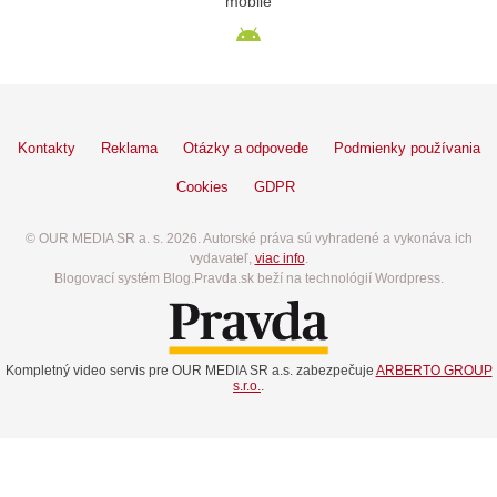
mobile
Kontakty
Reklama
Otázky a odpovede
Podmienky používania
Cookies
GDPR
© OUR MEDIA SR a. s. 2026. Autorské práva sú vyhradené a vykonáva ich
vydavateľ,
viac info
.
Blogovací systém Blog.Pravda.sk beží na technológií Wordpress.
Kompletný video servis pre OUR MEDIA SR a.s. zabezpečuje
ARBERTO GROUP
s.r.o.
.