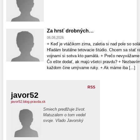
Za hrsť drobných…
06.08.2026
+ Keď je vtáčikom zima, zaletia si nad pole so so
Hľadám brutálne tetovacie štúdio. Chcem sa stať 
vojnami si sotva kto pamätá. + Prečo nevyvážam
Čo ešte dodať, ak majú všetci pravdu? + Nezbavím
každom čine umývame ruky. + Ak máme iba [...]
RSS
javor52
javor52.blog.pravda.sk
Smiech predlžuje život.
Matuzalem o tom vedel
svoje. Vlado Javorský