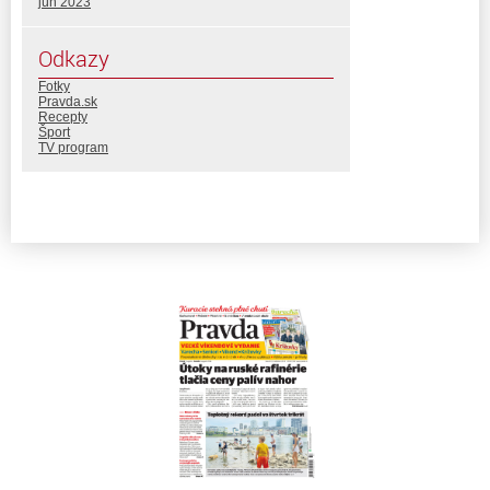
jún 2023
Odkazy
Fotky
Pravda.sk
Recepty
Šport
TV program