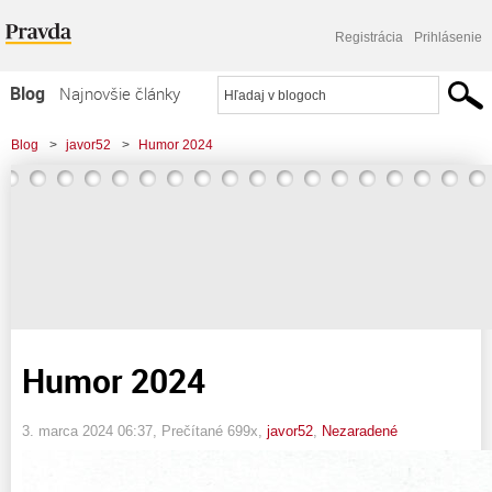
Registrácia
Prihlásenie
Blog
Najnovšie články
Najčítanejšie články
Blog
>
javor52
>
Humor 2024
Najkomentovanejšie články
Zoznam blogov
Komerčné blogy
Humor 2024
3. marca 2024 06:37
, Prečítané 699x,
javor52
,
Nezaradené