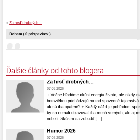
«
Za hrsť drobných…
Debata ( 0 príspevkov )
Ďalšie články od tohto blogera
Za hrsť drobných…
07.08.2026
+ Večne hľadáme akúsi energiu života, ale nikdy nie
borovičkou prichádzajú na rad spovedné tajomstvá.
ak sú iba opatrné? + Každý dážď je pohľadom spo
by sa nemali objavovať iba mená verných, ale aj 
nebolí. Skúsim sa zobudiť [...]
Humor 2026
07.08.2026