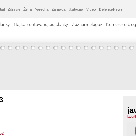
tail
Zdravie
Žena
Varecha
Záhrada
Užitočná
Video
DefenceNews
lánky
Najkomentovanejšie články
Zoznam blogov
Komerčné blog
3
ja
javor
52