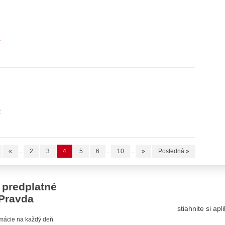
2
2
«
...
2
3
4
5
6
...
10
...
»
Posledná »
 predplatné
Pravda
stiahnite si ap
ormácie na každý deň