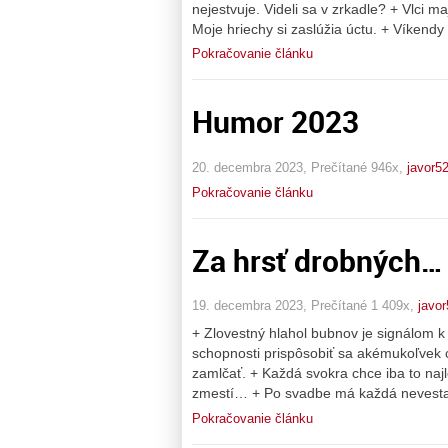
nejestvuje. Videli sa v zrkadle? + Vlci m
Moje hriechy si zaslúžia úctu. + Víkendy
Pokračovanie článku
Humor 2023
20. decembra 2023, Prečítané 946x,
javor5
Pokračovanie článku
Za hrsť drobných…
19. decembra 2023, Prečítané 1 409x,
javor
+ Zlovestný hlahol bubnov je signálom 
schopnosti prispôsobiť sa akémukoľvek 
zamlčať. + Každá svokra chce iba to naj
zmestí… + Po svadbe má každá nevesta
Pokračovanie článku