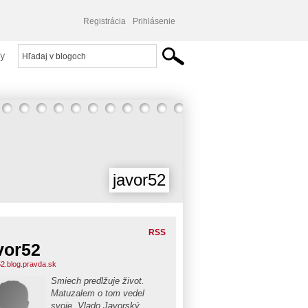
Registrácia
Prihlásenie
y
javor52
RSS
vor52
52.blog.pravda.sk
Smiech predlžuje život.
Matuzalem o tom vedel
svoje. Vlado Javorský