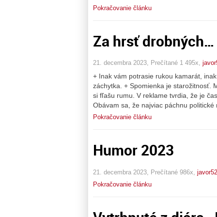
Pokračovanie článku
Za hrsť drobných…
21. decembra 2023, Prečítané 1 495x,
javor
+ Inak vám potrasie rukou kamarát, inak 
záchytka. + Spomienka je starožitnosť. 
si fľašu rumu. V reklame tvrdia, že je č
Obávam sa, že najviac páchnu politické m
Pokračovanie článku
Humor 2023
21. decembra 2023, Prečítané 986x,
javor5
Pokračovanie článku