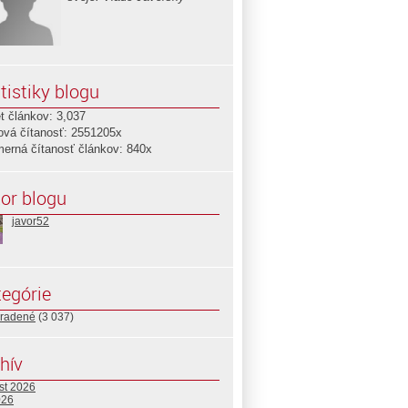
tistiky blogu
t článkov: 3,037
ová čítanosť: 2551205x
merná čítanosť článkov: 840x
or blogu
javor52
egórie
radené
(3 037)
hív
st 2026
026