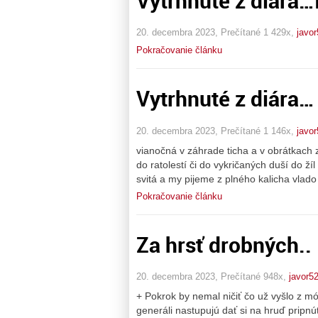
Vytrhnuté z diára…I
20. decembra 2023, Prečítané 1 429x,
javor
Pokračovanie článku
Vytrhnuté z diára…
20. decembra 2023, Prečítané 1 146x,
javor
vianočná v záhrade ticha a v obrátkach
do ratolestí či do vykričaných duší do ž
svitá a my pijeme z plného kalicha vlado
Pokračovanie článku
Za hrsť drobných..
20. decembra 2023, Prečítané 948x,
javor5
+ Pokrok by nemal ničiť čo už vyšlo z m
generáli nastupujú dať si na hruď pripnúť