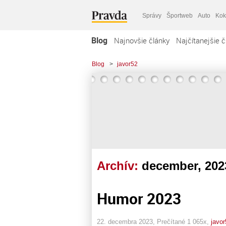
Správy
Športweb
Auto
Kok
Blog
Najnovšie články
Najčítanejšie č
Blog
>
javor52
Archív:
december, 202
Humor 2023
22. decembra 2023, Prečítané 1 065x,
javor