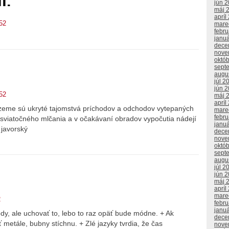
I.
jún 
máj 
apríl
52
mare
febr
janu
dece
nove
októ
sept
augu
júl 2
jún 
52
máj 
apríl
 zeme sú ukryté tajomstvá príchodov a odchodov vytepaných
mare
febr
íl sviatočného mlčania a v očakávaní obradov vypočutia nádejí
janu
 javorský
dece
nove
októ
sept
augu
júl 2
jún 
máj 
apríl
mare
2
febr
janu
ódy, ale uchovať to, lebo to raz opäť bude módne. + Ak
dece
 metále, bubny stíchnu. + Zlé jazyky tvrdia, že čas
nove