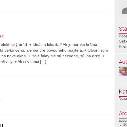
Šta
Poče
52
Celk
elektrický prúd. + Ideálna lokalita? Ak je poruke krčma i
Prie
Má veľkú cenu, ale iba pre pôvodného majiteľa. + Otvoril som
as na nové okná. + Holé fakty nie sú necudné, sú iba drzé. +
Aut
ŕtvoly. + Ak si v tanci […]
Kat
Neza
2
Arc
augu
júl 2