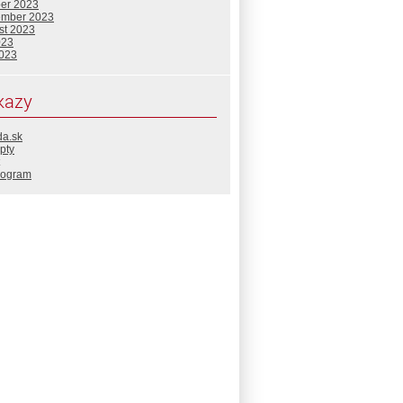
ber 2023
ember 2023
st 2023
023
2023
kazy
da.sk
pty
rogram