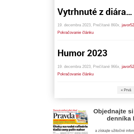
Vytrhnuté z diára…
19. decembra 2023, Prečítané 860x,
javor5
Pokračovanie článku
Humor 2023
19. decembra 2023, Prečítané 966x,
javor5
Pokračovanie článku
« Prvá
Objednajte si
denníka 
a získajte užitočné inf