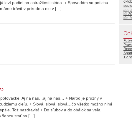
októ
ajú leví podiel na ostražitosti stáda. + Spovedám sa potichu.
sept
 máme tráviť v prírode a nie v […]
augu
júl 2
jún 
Od
Fotky
Prav
Rece
2
Šport
TV p
52
k poľovačke. Aj na nás…aj na nás… + Národ je pružný v
cudziemu cieľu. + Slová, slová, slová…čo všetko možno nimi
lepšie. Tož nazdravie! + Do sľubov a do obálok sa veľa
 šancu stať sa […]