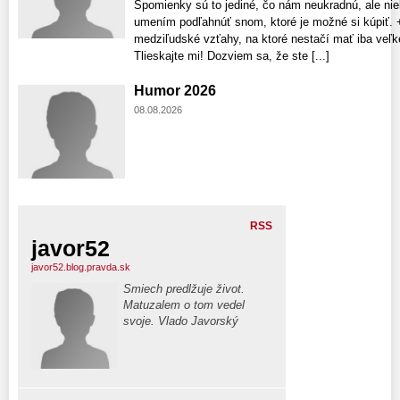
Spomienky sú to jediné, čo nám neukradnú, ale niek
umením podľahnúť snom, ktoré je možné si kúpiť. 
medziľudské vzťahy, na ktoré nestačí mať iba veľké
Tlieskajte mi! Dozviem sa, že ste [...]
Humor 2026
08.08.2026
RSS
javor52
javor52.blog.pravda.sk
Smiech predlžuje život.
Matuzalem o tom vedel
svoje. Vlado Javorský