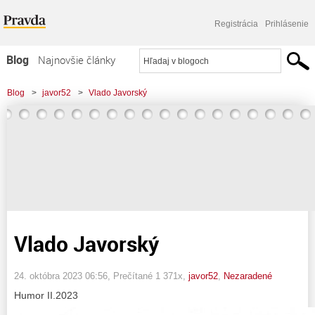
Registrácia
Prihlásenie
Blog
Najnovšie články
Najčítanejšie články
Blog
>
javor52
>
Vlado Javorský
Najkomentovanejšie články
Zoznam blogov
Komerčné blogy
Vlado Javorský
24. októbra 2023 06:56
, Prečítané 1 371x,
javor52
,
Nezaradené
Humor II.2023