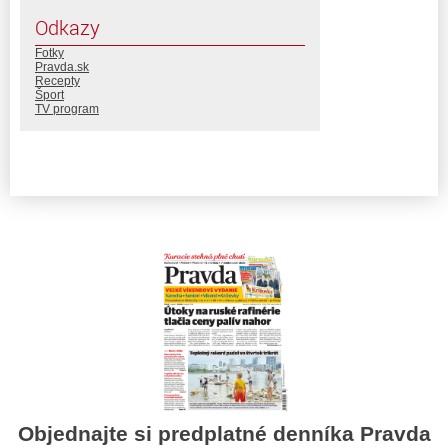
Odkazy
Fotky
Pravda.sk
Recepty
Šport
TV program
Objednajte si predplatné denníka Pravda