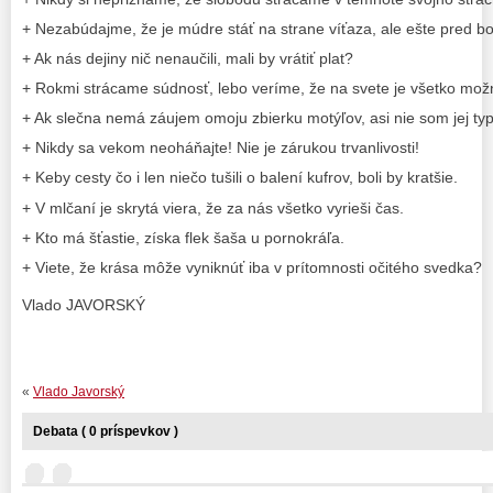
+ Nezabúdajme, že je múdre stáť na strane víťaza, ale ešte pred b
+ Ak nás dejiny nič nenaučili, mali by vrátiť plat?
+ Rokmi strácame súdnosť, lebo veríme, že na svete je všetko mož
+ Ak slečna nemá záujem omoju zbierku motýľov, asi nie som jej t
+ Nikdy sa vekom neoháňajte! Nie je zárukou trvanlivosti!
+ Keby cesty čo i len niečo tušili o balení kufrov, boli by kratšie.
+ V mlčaní je skrytá viera, že za nás všetko vyrieši čas.
+ Kto má šťastie, získa flek šaša u pornokráľa.
+ Viete, že krása môže vyniknúť iba v prítomnosti očitého svedka?
Vlado JAVORSKÝ
«
Vlado Javorský
Debata ( 0 príspevkov )