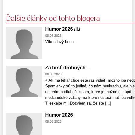
Ďalšie články od tohto blogera
Humor 2026 /II./
08.08.2026
Víkendový bonus.
Za hrsť drobných…
08.08.2026
+ Ak ma lekár chce ešte raz vidieť, možno iba nedô
Spomienky sú to jediné, čo nám neukradnú, ale niek
umením podľahnúť snom, ktoré je možné si kúpiť. 
medziľudské vzťahy, na ktoré nestačí mať iba veľké
Tlieskajte mi! Dozviem sa, že ste [...]
Humor 2026
08.08.2026