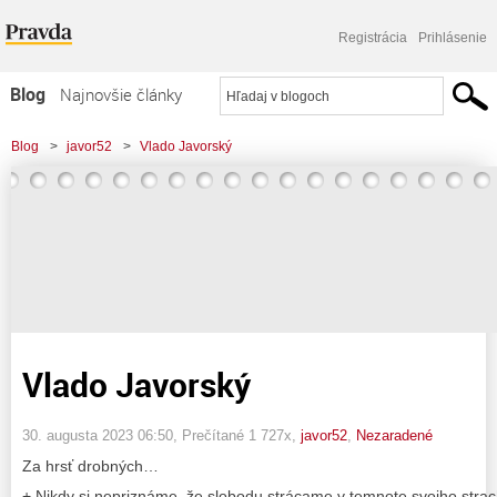
Registrácia
Prihlásenie
Blog
Najnovšie články
Najčítanejšie články
Blog
>
javor52
>
Vlado Javorský
Najkomentovanejšie články
Zoznam blogov
Komerčné blogy
Vlado Javorský
30. augusta 2023 06:50
, Prečítané 1 727x,
javor52
,
Nezaradené
Za hrsť drobných…
+ Nikdy si nepriznáme, že slobodu strácame v temnote svojho strac