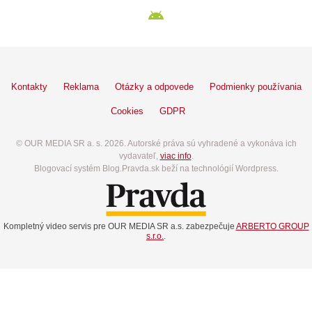
Kontakty
Reklama
Otázky a odpovede
Podmienky používania
Cookies
GDPR
© OUR MEDIA SR a. s. 2026. Autorské práva sú vyhradené a vykonáva ich
vydavateľ,
viac info
.
Blogovací systém Blog.Pravda.sk beží na technológií Wordpress.
Kompletný video servis pre OUR MEDIA SR a.s. zabezpečuje
ARBERTO GROUP
s.r.o.
.