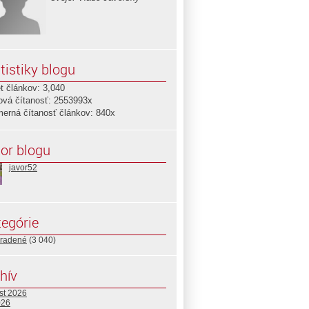
tistiky blogu
t článkov: 3,040
ová čítanosť: 2553993x
merná čítanosť článkov: 840x
or blogu
javor52
egórie
radené
(3 040)
hív
st 2026
026