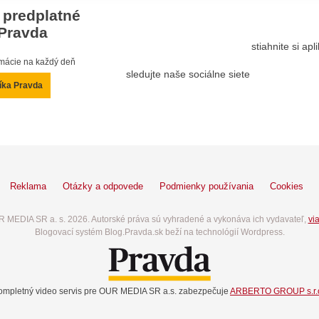
 predplatné
Pravda
stiahnite si ap
ormácie na každý deň
sledujte naše sociálne siete
íka Pravda
Reklama
Otázky a odpovede
Podmienky používania
Cookies
 MEDIA SR a. s. 2026. Autorské práva sú vyhradené a vykonáva ich vydavateľ,
via
Blogovací systém Blog.Pravda.sk beží na technológií Wordpress.
ompletný video servis pre OUR MEDIA SR a.s. zabezpečuje
ARBERTO GROUP s.r.