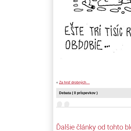
«
Za hrsť drobných…
Debata ( 0 príspevkov )
Ďalšie články od tohto b