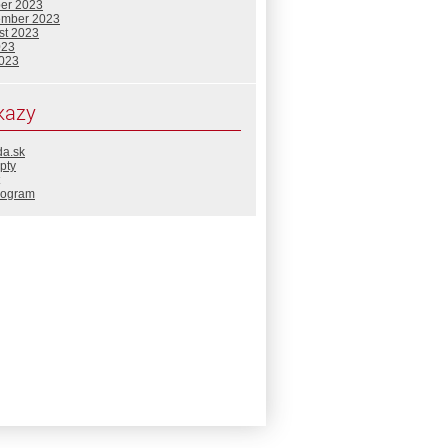
ber 2023
ember 2023
st 2023
023
2023
kazy
da.sk
pty
rogram