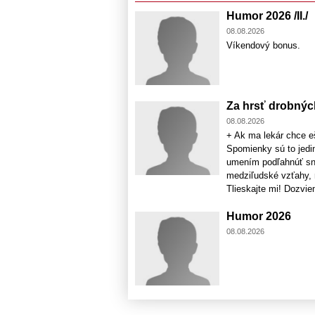
Humor 2026 /II./
08.08.2026
Víkendový bonus.
Za hrsť drobný
08.08.2026
+ Ak ma lekár chce eš
Spomienky sú to jedin
umením podľahnúť sno
medziľudské vzťahy, n
Tlieskajte mi! Dozviem
Humor 2026
08.08.2026