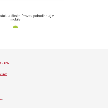
likáciu a čítajte Pravdu pohodlne aj v
mobile
GDPR
c info
.
o.
.