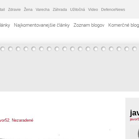
tail
Zdravie
Žena
Varecha
Záhrada
Užitočná
Video
DefenceNews
lánky
Najkomentovanejšie články
Zoznam blogov
Komerčné blog
ja
javor
vor52
,
Nezaradené