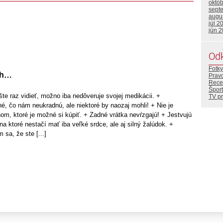
októ
sept
augu
júl 2
jún 
Od
Fotky
ch…
Prav
Rece
Šport
te raz vidieť, možno iba nedôveruje svojej medikácii. +
TV p
é, čo nám neukradnú, ale niektoré by naozaj mohli! + Nie je
m, ktoré je možné si kúpiť. + Zadné vrátka nevŕzgajú! + Jestvujú
a ktoré nestačí mať iba veľké srdce, ale aj silný žalúdok. +
 sa, že ste [...]