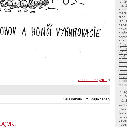
jún 
máj 
apríl
mare
febr
janu
dece
nove
októ
sept
augu
júl 2
jún 
máj 
apríl
mare
febr
janu
dece
nove
Za hrsť drobných…
»
októ
sept
augu
júl 2
jún 
Celá debata
|
RSS tejto debaty
máj 
apríl
mare
febr
janu
logera
dece
nove