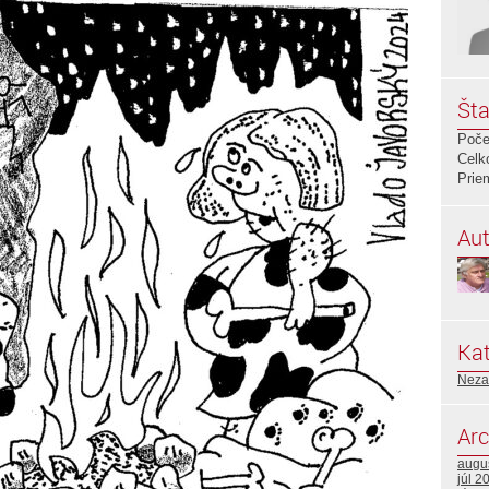
Šta
Poče
Celk
Prie
Aut
Kat
Neza
Arc
augu
júl 2