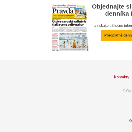
Objednajte si
denníka 
a získajte užitočné inf
Predplatné denn
Kontakty
© OUR
K