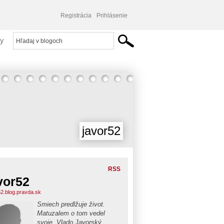
Registrácia
Prihlásenie
y
javor52
RSS
vor52
52.blog.pravda.sk
Smiech predlžuje život.
Matuzalem o tom vedel
svoje. Vlado Javorský