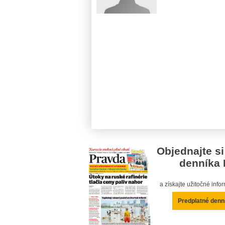
Objednajte si
denníka 
a získajte užitočné inf
Predplatné denn