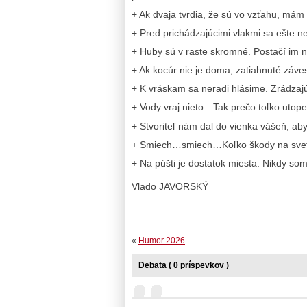
+ Ak dvaja tvrdia, že sú vo vzťahu, mám 
+ Pred prichádzajúcimi vlakmi sa ešte n
+ Huby sú v raste skromné. Postačí im n
+ Ak kocúr nie je doma, zatiahnuté záve
+ K vráskam sa neradi hlásime. Zrádzaj
+ Vody vraj nieto…Tak prečo toľko utop
+ Stvoriteľ nám dal do vienka vášeň, ab
+ Smiech…smiech…Koľko škody na svet
+ Na púšti je dostatok miesta. Nikdy som 
Vlado JAVORSKÝ
«
Humor 2026
Debata ( 0 príspevkov )