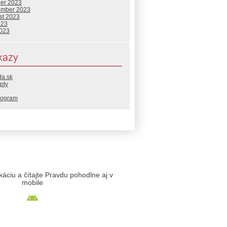
ber 2023
ember 2023
st 2023
023
2023
kazy
da.sk
pty
rogram
likáciu a čítajte Pravdu pohodlne aj v
mobile