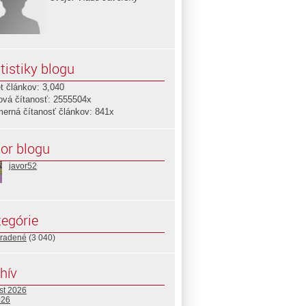
tistiky blogu
t článkov: 3,040
ová čítanosť: 2555504x
merná čítanosť článkov: 841x
or blogu
javor52
egórie
radené
(3 040)
hív
st 2026
026