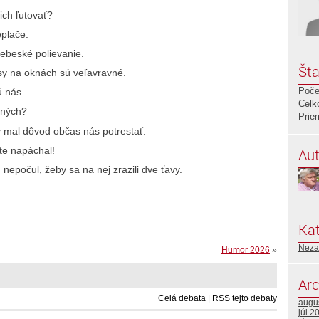
ich ľutovať?
eplače.
ebeské polievanie.
Šta
sy na oknách sú veľavravné.
Poče
ú nás.
Celk
ených?
Prie
y mal dôvod občas nás potrestať.
e napáchal!
Aut
nepočul, žeby sa na nej zrazili dve ťavy.
Kat
Neza
Humor 2026
»
Arc
Celá debata
|
RSS tejto debaty
augu
júl 2