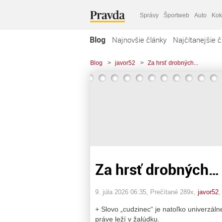
Správy
Športweb
Auto
Kok
Blog
Najnovšie články
Najčítanejšie č
Blog
>
javor52
>
Za hrsť drobných...
Za hrsť drobných…
9. júla 2026 06:35
, Prečítané 289x,
javor52
+ Slovo „cudzinec“ je natoľko univerzál
práve leží v žalúdku.