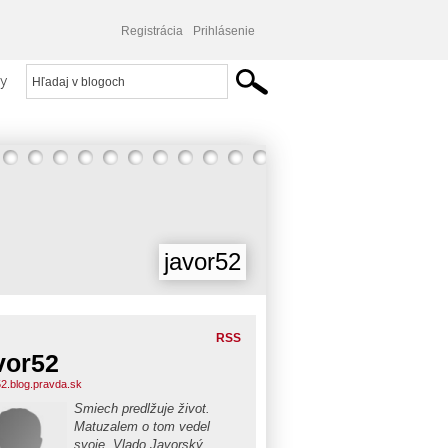
Registrácia
Prihlásenie
y
javor52
RSS
vor52
52.blog.pravda.sk
Smiech predlžuje život.
Matuzalem o tom vedel
svoje. Vlado Javorský