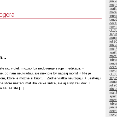
jún 
máj 
apríl
logera
mare
febr
janu
dece
nove
októ
sept
augu
júl 2
jún 
máj 
apríl
mare
ch…
febr
janu
dece
te raz vidieť, možno iba nedôveruje svojej medikácii. +
nove
é, čo nám neukradnú, ale niektoré by naozaj mohli! + Nie je
októ
sept
m, ktoré je možné si kúpiť. + Zadné vrátka nevŕzgajú! + Jestvujú
augu
a ktoré nestačí mať iba veľké srdce, ale aj silný žalúdok. +
júl 2
 sa, že ste [...]
jún 
máj 
apríl
mare
febr
janu
dece
nove