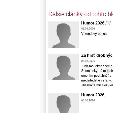
Ďalšie články od tohto b
Humor 2026 /II./
08.08.2026
Víkendový bonus.
Za hrsť drobný
08.08.2026
+ Ak ma lekár chce eš
Spomienky sú to jedin
umením podľahnúť sno
medziľudské vzťahy, n
Tlieskajte mi! Dozviem
Humor 2026
08.08.2026