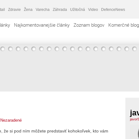
tail
Zdravie
Žena
Varecha
Záhrada
Užitočná
Video
DefenceNews
lánky
Najkomentovanejšie články
Zoznam blogov
Komerčné blog
ja
javor
,
Nezaradené
ne, že si pod ním môžete predstaviť kohokoľvek, kto vám