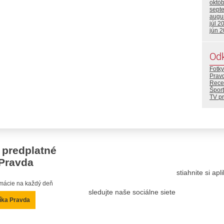
októ
sept
augu
júl 2
jún 
Od
Fotky
Prav
Rece
Šport
TV p
 predplatné
Pravda
stiahnite si ap
ormácie na každý deň
sledujte naše sociálne siete
íka Pravda