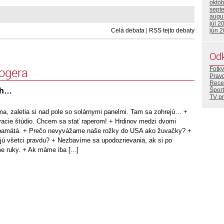
októ
sept
augu
júl 2
Celá debata
|
RSS tejto debaty
jún 
Od
logera
Fotky
Prav
Rece
ch…
Šport
TV p
ma, zaletia si nad pole so solárnymi panelmi. Tam sa zohrejú… +
vacie štúdio. Chcem sa stať raperom! + Hrdinov medzi dvomi
o pamätá. + Prečo nevyvážame naše rožky do USA ako žuvačky? +
jú všetci pravdu? + Nezbavíme sa upodozrievania, ak si po
ruky. + Ak máme iba [...]