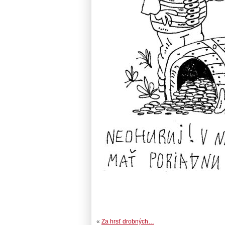
«
Za hrsť drobných…