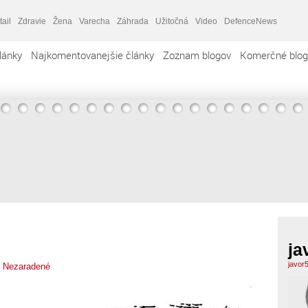
tail
Zdravie
Žena
Varecha
Záhrada
Užitočná
Video
DefenceNews
lánky
Najkomentovanejšie články
Zoznam blogov
Komerčné blog
ja
javor
,
Nezaradené