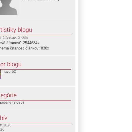
tistiky blogu
t článkov: 3,035
ová čítanosť: 2544684x
merná čítanosť článkov: 838x
or blogu
javor52
egórie
radené
(3 035)
hív
st 2026
026