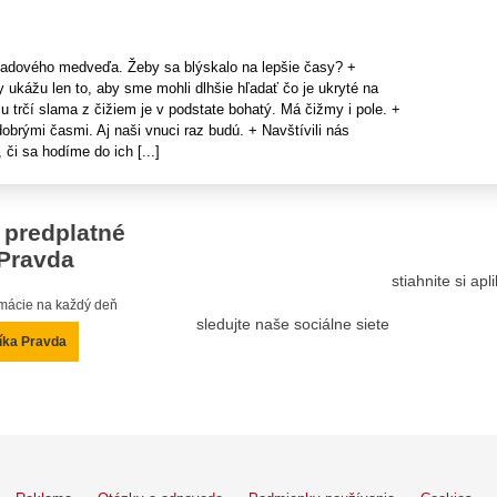
 ľadového medveďa. Žeby sa blýskalo na lepšie časy? +
ukážu len to, aby sme mohli dlhšie hľadať čo je ukryté na
 trčí slama z čižiem je v podstate bohatý. Má čižmy i pole. +
brými časmi. Aj naši vnuci raz budú. + Navštívili nás
či sa hodíme do ich [...]
 predplatné
Pravda
stiahnite si ap
ormácie na každý deň
sledujte naše sociálne siete
íka Pravda