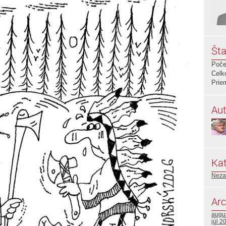
Šta
Poče
Celk
Prie
Aut
Kat
Neza
Arc
augu
júl 2