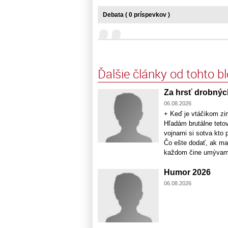
Debata ( 0 príspevkov )
Ďalšie články od tohto b
Za hrsť drobný
06.08.2026
+ Keď je vtáčikom zi
Hľadám brutálne teto
vojnami si sotva kt
Čo ešte dodať, ak ma
každom čine umývame 
Humor 2026
06.08.2026