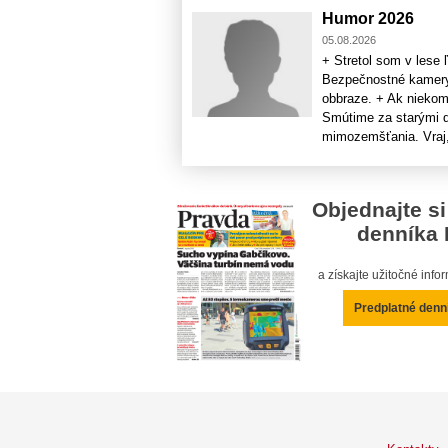
Humor 2026
05.08.2026
+ Stretol som v lese
Bezpečnostné kamery 
obbraze. + Ak niekomu
Smútime za starými do
mimozemšťania. Vraj, 
Objednajte si
denníka 
a získajte užitočné inf
Predplatné denn