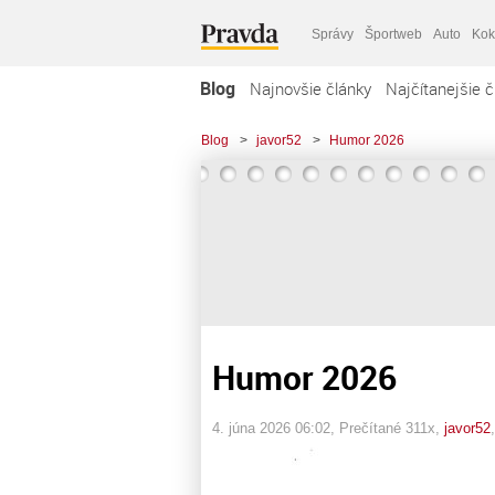
Správy
Športweb
Auto
Kok
Blog
Najnovšie články
Najčítanejšie č
Blog
>
javor52
>
Humor 2026
Humor 2026
4. júna 2026 06:02
, Prečítané 311x,
javor52