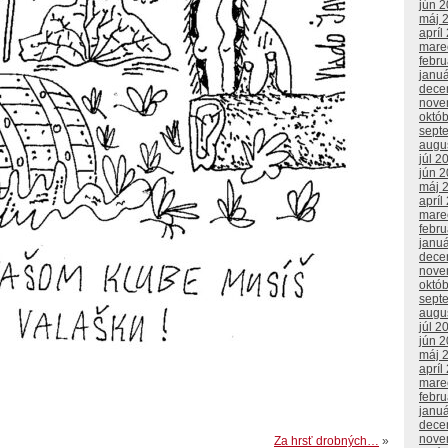
jún 
máj 
apríl
mare
febr
janu
dece
nove
októ
sept
augu
júl 2
jún 
máj 
apríl
mare
febr
janu
dece
nove
októ
sept
augu
júl 2
jún 
máj 
apríl
mare
febr
janu
dece
nove
Za hrsť drobných…
»