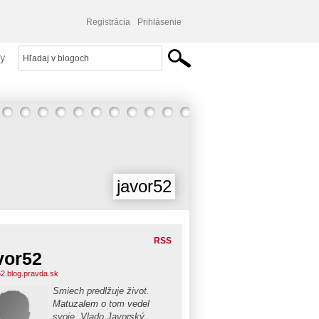
Registrácia
Prihlásenie
y
javor52
RSS
vor52
52.blog.pravda.sk
Smiech predlžuje život.
Matuzalem o tom vedel
svoje. Vlado Javorský