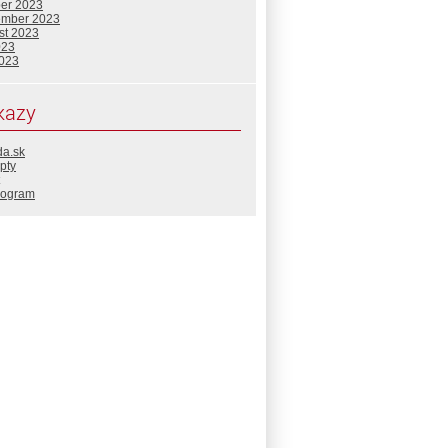
ber 2023
ember 2023
st 2023
023
2023
kazy
da.sk
pty
rogram