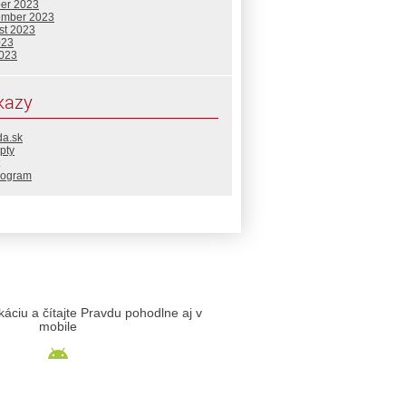
ber 2023
ember 2023
st 2023
023
2023
kazy
da.sk
pty
rogram
likáciu a čítajte Pravdu pohodlne aj v
mobile