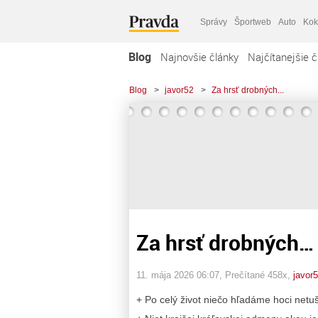
Správy
Športweb
Auto
Kok
Blog
Najnovšie články
Najčítanejšie č
Blog
>
javor52
>
Za hrsť drobných...
Za hrsť drobných…
11. mája 2026 06:07
, Prečítané 458x,
javor
+ Po celý život niečo hľadáme hoci netu