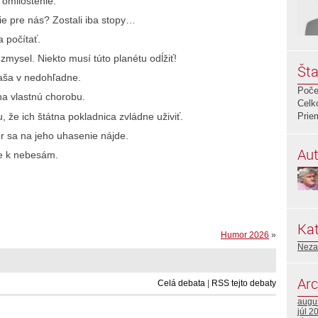
 omilostenie.
ie pre nás? Zostali iba stopy…
a počítať.
mysel. Niekto musí túto planétu odĺžiť!
Šta
ľaša v nedohľadne.
Poče
na vlastnú chorobu.
Celk
u, že ich štátna pokladnica zvládne uživiť.
Prie
r sa na jeho uhasenie nájde.
Aut
šie k nebesám.
Kat
Humor 2026
»
Neza
Arc
Celá debata
|
RSS tejto debaty
augu
júl 2