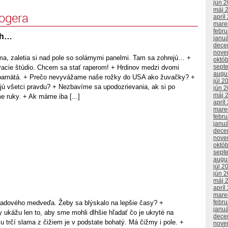
jún 
máj 
logera
apríl
mare
febr
ch…
janu
dece
nove
ma, zaletia si nad pole so solárnymi panelmi. Tam sa zohrejú… +
októ
sept
vacie štúdio. Chcem sa stať raperom! + Hrdinov medzi dvomi
augu
o pamätá. + Prečo nevyvážame naše rožky do USA ako žuvačky? +
júl 2
jú všetci pravdu? + Nezbavíme sa upodozrievania, ak si po
jún 
máj 
ruky. + Ak máme iba [...]
apríl
mare
febr
janu
dece
nove
októ
sept
augu
júl 2
jún 
máj 
apríl
mare
febr
 ľadového medveďa. Žeby sa blýskalo na lepšie časy? +
janu
ukážu len to, aby sme mohli dlhšie hľadať čo je ukryté na
dece
 trčí slama z čižiem je v podstate bohatý. Má čižmy i pole. +
nove