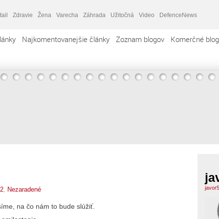
tail
Zdravie
Žena
Varecha
Záhrada
Užitočná
Video
DefenceNews
lánky
Najkomentovanejšie články
Zoznam blogov
Komerčné blog
ja
javor
52
,
Nezaradené
šíme, na čo nám to bude slúžiť.