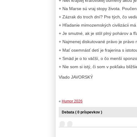
+ Niet krajšej kráľovskej odmeny akou je
+ Na Marse sú vraj stopy života. Poučen
+ Zázrak do troch dní? Pre tých, čo vedi
+ Hľadanie mimozemských civilizácii má z
+ Je smutné, ak je stôl plný pohárov a f
+ Najmenej diskutované právo je právo 
+ Mať osemnásť detí je frajerina s istoto
+ Smäd je o to väčší, o čo menší sponzo
+ Nie som si istý, či som v pokľaku bliž
Vlado JAVORSKÝ
«
Humor 2026
Debata ( 0 príspevkov )