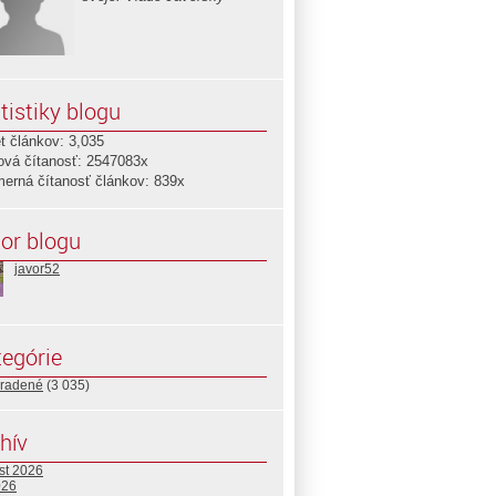
tistiky blogu
t článkov: 3,035
ová čítanosť: 2547083x
merná čítanosť článkov: 839x
or blogu
javor52
egórie
radené
(3 035)
hív
st 2026
026