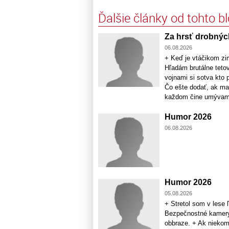
Ďalšie články od tohto b
Za hrsť drobný
06.08.2026
+ Keď je vtáčikom zi
Hľadám brutálne teto
vojnami si sotva kt
Čo ešte dodať, ak ma
každom čine umývame 
Humor 2026
06.08.2026
Humor 2026
05.08.2026
+ Stretol som v lese
Bezpečnostné kamery 
obbraze. + Ak niekomu