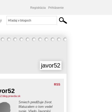
Registrácia
Prihlásenie
y
javor52
RSS
vor52
52.blog.pravda.sk
Smiech predlžuje život.
Matuzalem o tom vedel
svoje. Vlado Javorský