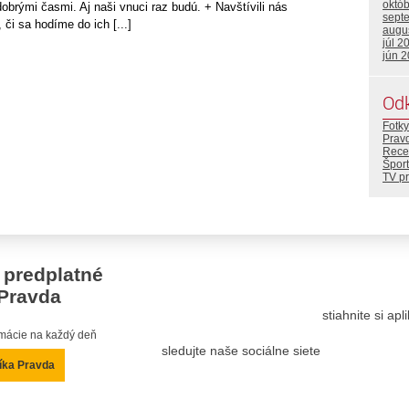
októ
brými časmi. Aj naši vnuci raz budú. + Navštívili nás
sept
či sa hodíme do ich [...]
augu
júl 2
jún 
Od
Fotky
Prav
Rece
Šport
TV p
 predplatné
Pravda
stiahnite si ap
ormácie na každý deň
sledujte naše sociálne siete
íka Pravda