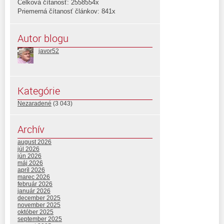
Celková čítanosť: 2558554x
Priemerná čítanosť článkov: 841x
Autor blogu
javor52
Kategórie
Nezaradené
(3 043)
Archív
august 2026
júl 2026
jún 2026
máj 2026
apríl 2026
marec 2026
február 2026
január 2026
december 2025
november 2025
október 2025
september 2025