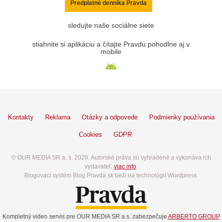
Predplatné denníka Pravda
sledujte naše sociálne siete
stiahnite si aplikáciu a čítajte Pravdu pohodlne aj v
mobile
Kontakty
Reklama
Otázky a odpovede
Podmienky používania
Cookies
GDPR
© OUR MEDIA SR a. s. 2026. Autorské práva sú vyhradené a vykonáva ich
vydavateľ,
viac info
.
Blogovací systém Blog.Pravda.sk beží na technológií Wordpress.
Kompletný video servis pre OUR MEDIA SR a.s. zabezpečuje
ARBERTO GROUP