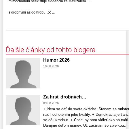
mimochodom neexistuje evidencia že Matuzalém... ...
s drobnými až do hrobu...:-) ...
Ďalšie články od tohto blogera
Humor 2026
10.08.2026
Za hrsť drobných…
09.08.2026
+ Idem sa dať do sveta okrádať. Stanem sa turist
nad hodnotením jeho kvality. + Demokracia je šanc
sa dá ukradnúť. + Chcel by som vidieť ako sa tvár
Darujme deťom úsmev. Už začínam so zbierkou… +