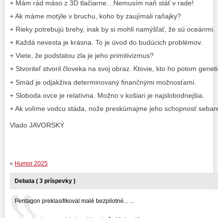
+ Mám rád mäso z 3D tlačiarne…Nemusím naň stáť v rade!
+ Ak máme motýle v bruchu, koho by zaujímali raňajky?
+ Rieky potrebujú brehy, inak by si mohli namýšľať, že sú oceánmi.
+ Každá nevesta je krásna. To je úvod do budúcich problémov.
+ Viete, že podstatou zla je jeho primitivizmus?
+ Stvoriteľ stvoril človeka na svoj obraz. Ktovie, kto ho potom genet
+ Smäd je odjakživa determinovaný finančnými možnosťami.
+ Sloboda ovce je relatívna. Možno v košiari je najslobodnejšia.
+ Ak volíme vodcu stáda, nože preskúmajme jeho schopnosť sebare
Vlado JAVORSKÝ
«
Humor 2025
Debata ( 3 príspevky )
Pentagon preklasifikoval malé bezpilotné... ...