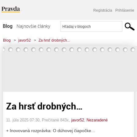
Registrácia
Prihlásenie
Blog
Najnovšie články
Najčítanejšie články
Blog
>
javor52
>
Za hrsť drobných...
Najkomentovanejšie články
Zoznam blogov
Komerčné blogy
Za hrsť drobných…
11. júla 2025 07:30
, Prečítané 843x,
javor52
,
Nezaradené
+ Inovovaná rozprávka: O dúhovej čiapočke…