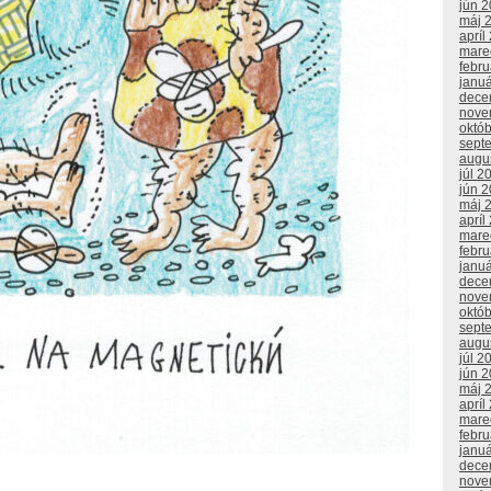
jún 
máj 
apríl
mare
febr
janu
dece
nove
októ
sept
augu
júl 2
jún 
máj 
apríl
mare
febr
janu
dece
nove
októ
sept
augu
júl 2
jún 
máj 
apríl
mare
febr
janu
dece
nove