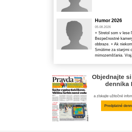
Humor 2026
05.08.2026
+ Stretol som v lese
Bezpečnostné kamery 
obbraze. + Ak niekomu
Smútime za starými do
mimozemšťania. Vraj, 
Objednajte si
denníka 
a získajte užitočné inf
Predplatné denn