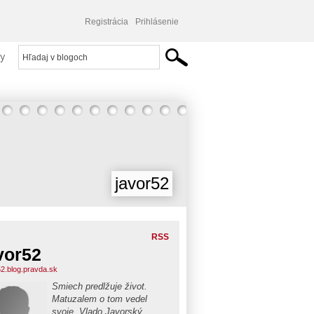
Registrácia
Prihlásenie
y
javor52
RSS
vor52
52.blog.pravda.sk
Smiech predlžuje život.
Matuzalem o tom vedel
svoje. Vlado Javorský