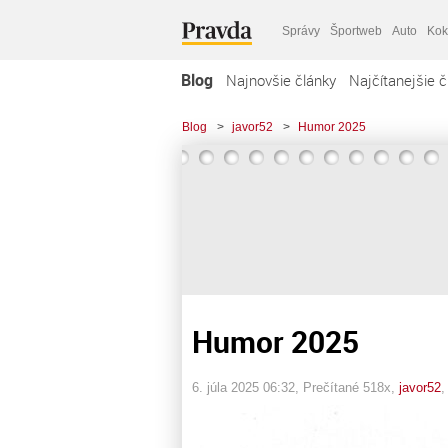
Správy
Športweb
Auto
Kok
Blog
Najnovšie články
Najčítanejšie č
Blog
>
javor52
>
Humor 2025
Humor 2025
6. júla 2025 06:32
, Prečítané 518x,
javor52