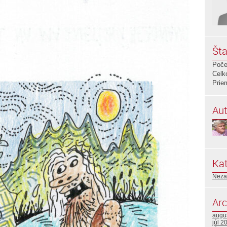
Šta
Poče
Celk
Prie
Aut
Kat
Neza
Arc
augu
júl 2