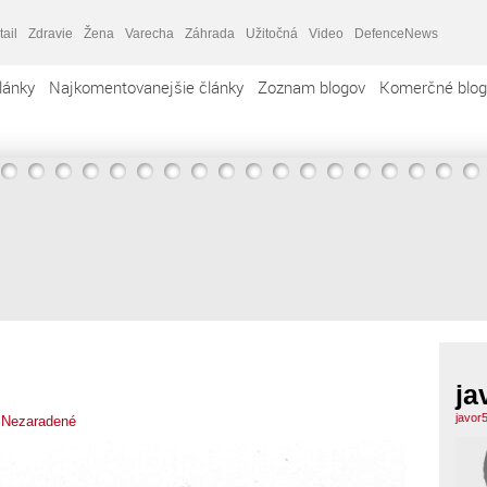
tail
Zdravie
Žena
Varecha
Záhrada
Užitočná
Video
DefenceNews
lánky
Najkomentovanejšie články
Zoznam blogov
Komerčné blog
ja
javor
,
Nezaradené