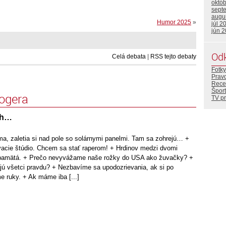
októ
sept
augu
Humor 2025
»
júl 2
jún 
Od
Celá debata
|
RSS tejto debaty
Fotky
Prav
Rece
Šport
logera
TV p
ch…
ma, zaletia si nad pole so solárnymi panelmi. Tam sa zohrejú… +
vacie štúdio. Chcem sa stať raperom! + Hrdinov medzi dvomi
o pamätá. + Prečo nevyvážame naše rožky do USA ako žuvačky? +
jú všetci pravdu? + Nezbavíme sa upodozrievania, ak si po
ruky. + Ak máme iba [...]