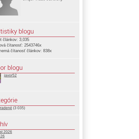
tistiky blogu
t článkov: 3,035
ová čítanosť: 2543746x
merná čítanosť článkov: 838x
or blogu
javor52
egórie
radené
(3 035)
hív
st 2026
026