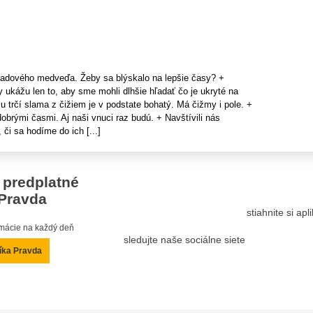
 ľadového medveďa. Žeby sa blýskalo na lepšie časy? +
ukážu len to, aby sme mohli dlhšie hľadať čo je ukryté na
 trčí slama z čižiem je v podstate bohatý. Má čižmy i pole. +
brými časmi. Aj naši vnuci raz budú. + Navštívili nás
či sa hodíme do ich [...]
 predplatné
Pravda
stiahnite si ap
ormácie na každý deň
sledujte naše sociálne siete
íka Pravda