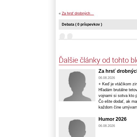
«
Za hrsť drobných…
Debata ( 0 príspevkov )
Ďalšie články od tohto b
Za hrsť drobný
06.08.2026
+ Keď je vtáčikom zi
Hľadám brutálne teto
vojnami si sotva kt
Čo ešte dodať, ak ma
každom čine umývame 
Humor 2026
06.08.2026