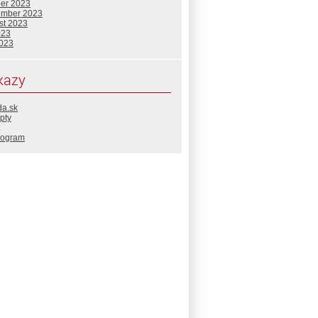
ber 2023
ember 2023
st 2023
023
2023
kazy
da.sk
pty
rogram