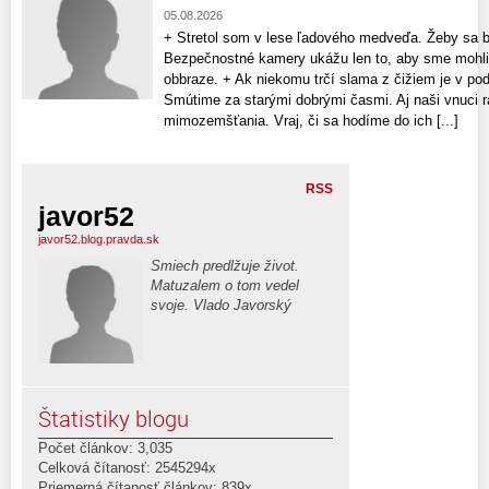
05.08.2026
+ Stretol som v lese ľadového medveďa. Žeby sa b
Bezpečnostné kamery ukážu len to, aby sme mohli d
obbraze. + Ak niekomu trčí slama z čižiem je v pod
Smútime za starými dobrými časmi. Aj naši vnuci ra
mimozemšťania. Vraj, či sa hodíme do ich [...]
RSS
javor52
javor52.blog.pravda.sk
Smiech predlžuje život.
Matuzalem o tom vedel
svoje. Vlado Javorský
Štatistiky blogu
Počet článkov: 3,035
Celková čítanosť: 2545294x
Priemerná čítanosť článkov: 839x