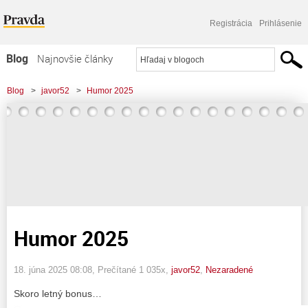
Registrácia
Prihlásenie
Blog
Najnovšie články
Najčítanejšie články
Blog
>
javor52
>
Humor 2025
Najkomentovanejšie články
Zoznam blogov
Komerčné blogy
Humor 2025
18. júna 2025 08:08
, Prečítané 1 035x,
javor52
,
Nezaradené
Skoro letný bonus…