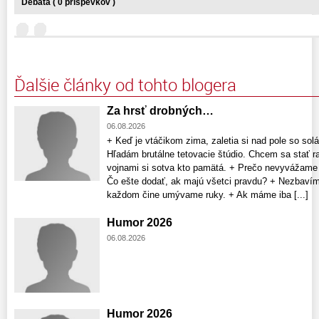
Debata ( 0 príspevkov )
Ďalšie články od tohto blogera
Za hrsť drobných…
06.08.2026
+ Keď je vtáčikom zima, zaletia si nad pole so so
Hľadám brutálne tetovacie štúdio. Chcem sa stať 
vojnami si sotva kto pamätá. + Prečo nevyvážam
Čo ešte dodať, ak majú všetci pravdu? + Nezbavím
každom čine umývame ruky. + Ak máme iba [...]
Humor 2026
06.08.2026
Humor 2026