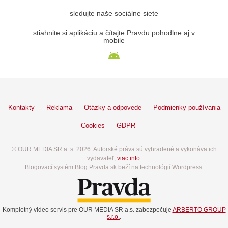
sledujte naše sociálne siete
stiahnite si aplikáciu a čítajte Pravdu pohodlne aj v
mobile
Kontakty
Reklama
Otázky a odpovede
Podmienky používania
Cookies
GDPR
© OUR MEDIA SR a. s. 2026. Autorské práva sú vyhradené a vykonáva ich
vydavateľ,
viac info
.
Blogovací systém Blog.Pravda.sk beží na technológií Wordpress.
Kompletný video servis pre OUR MEDIA SR a.s. zabezpečuje
ARBERTO GROUP
s.r.o.
.