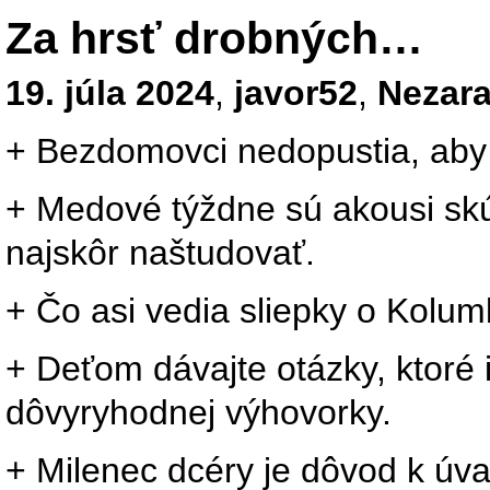
Za hrsť drobných…
19. júla 2024
,
javor52
,
Nezar
+ Bezdomovci nedopustia, aby s
+ Medové týždne sú akousi skú
najskôr naštudovať.
+ Čo asi vedia sliepky o Kolu
+ Deťom dávajte otázky, ktoré
dôvyryhodnej výhovorky.
+ Milenec dcéry je dôvod k úva