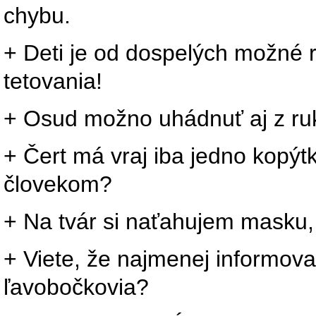
chybu.
+ Deti je od dospelých možné 
tetovania!
+ Osud možno uhádnuť aj z ruk
+ Čert má vraj iba jedno kopýt
človekom?
+ Na tvár si naťahujem masku, 
+ Viete, že najmenej informov
ľavobočkovia?